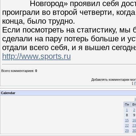
Новгород» проявил себя дос
проиграли во второй четверти, когд
конца, было трудно.
Если посмотреть на статистику, мы
сделали на пару потерь больше и у
отдали всего себя, и я вышел сегодн
http://www.sports.ru
Всего комментариев
:
0
Добавлять комментарии могу
[
Р
Calendar
Пн
Вт
1
2
8
9
15
16
22
23
29
30