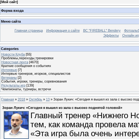
[
Мой сайт
]
Форма входа
Меню сайта
Главная страница
Информация о сайте
BC "FIREBALL" Bendery
Фотоаль
Эффекты
Онлайн иг
Categories
Новости Клуба
[55]
Проблемы,переходы,тренировки
Новостная лента
[4670]
Краткие сообщения о событиях
Интервью
[7]
Интервью тренеров, игорков, специалистов
Ветераны
[2]
События, игроки, тренеры, соревнования
Результаты игр
[139]
Чемпионаты, турниры, встречи
Главная
»
2018
»
Октябрь
»
13
» Зоран Лукич: «Сегодня я вышел из зала с высоко под
Зоран Лукич: «Сегодня я вышел из зала с высоко поднятой головой»
Главный тренер «Нижнего Но
тем, как команда провела ма
«Эта игра была очень интер