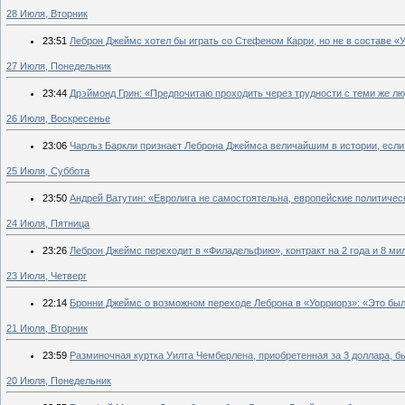
28 Июля, Вторник
23:51
Леброн Джеймс хотел бы играть со Стефеном Карри, но не в составе «
27 Июля, Понедельник
23:44
Дрэймонд Грин: «Предпочитаю проходить через трудности с теми же л
26 Июля, Воскресенье
23:06
Чарльз Баркли признает Леброна Джеймса величайшим в истории, если 
25 Июля, Суббота
23:50
Андрей Ватутин: «Евролига не самостоятельна, европейские политиче
24 Июля, Пятница
23:26
Леброн Джеймс переходит в «Филадельфию», контракт на 2 года и 8 ми
23 Июля, Четверг
22:14
Бронни Джеймс о возможном переходе Леброна в «Уорриорз»: «Это было
21 Июля, Вторник
23:59
Разминочная куртка Уилта Чемберлена, приобретенная за 3 доллара, бы
20 Июля, Понедельник