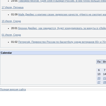
23:55
Тимофей Мозгов: «Для себя я выбрал Россию. В ней точно больше плю
17 Июля, Пятница
01:09
Майк Джеймс о критике своих лидерских качеств: «Никто не смотрит м
15 Июля, Среда
20:01
Бронни Джеймс, как ожидается, будет конкурировать за минуты в «Лей
01 Июля, Среда
01:02
Петергоф. Первенство России по баскетболу среди ветеранов 65+ и 70
Calendar
Пн
Вт
6
7
13
14
20
21
27
28
Полная версия сайта