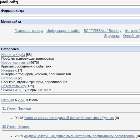
[
Мой сайт
]
Форма входа
Меню сайта
Главная страница
Информация о сайте
BC "FIREBALL" Bendery
Фотоаль
Эффекты
Онлайн иг
Categories
Новости Клуба
[55]
Проблемы,переходы,тренировки
Новостная лента
[4670]
Краткие сообщения о событиях
Интервью
[7]
Интервью тренеров, игорков, специалистов
Ветераны
[2]
События, игроки, тренеры, соревнования
Результаты игр
[139]
Чемпионаты, турниры, встречи
Главная
»
2026
»
Июль
31 Июля, Пятница
00:48
Ушёл из жизни легендарный баскетболист Иван Едешко
(0)
30 Июля, Четверг
23:59
Андрей Ватутин: «Едешко был настоящим подвижником баскетбола»
(0)