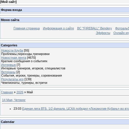
[
Мой сайт
]
Форма входа
Меню сайта
Главная страница
Информация о сайте
BC "FIREBALL" Bendery
Фотоаль
Эффекты
Онлайн иг
Categories
Новости Клуба
[55]
Проблемы,переходы,тренировки
Новостная лента
[4670]
Краткие сообщения о событиях
Интервью
[7]
Интервью тренеров, игорков, специалистов
Ветераны
[2]
События, игроки, тренеры, соревнования
Результаты игр
[139]
Чемпионаты, турниры, встречи
Главная
»
2026
»
Май
14 Мая, Четверг
23:03
Единая лига ВТБ. 1/2 финала. ЦСКА победил «Локомотив-Кубань» во вт
Calendar