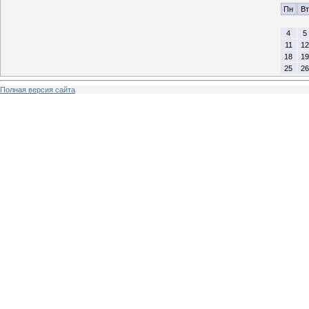
Пн
Вт
4
5
11
12
18
19
25
26
Полная версия сайта