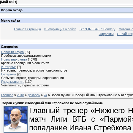
[
Мой сайт
]
Форма входа
Меню сайта
Главная страница
Информация о сайте
BC "FIREBALL" Bendery
Фотоаль
Эффекты
Онлайн иг
Categories
Новости Клуба
[55]
Проблемы,переходы,тренировки
Новостная лента
[4670]
Краткие сообщения о событиях
Интервью
[7]
Интервью тренеров, игорков, специалистов
Ветераны
[2]
События, игроки, тренеры, соревнования
Результаты игр
[139]
Чемпионаты, турниры, встречи
Главная
»
2018
»
Декабрь
»
24
» Зоран Лукич: «Победный мяч Стребкова не был слу
Зоран Лукич: «Победный мяч Стребкова не был случайным»
Главный тренер «Нижнего Н
матч Лиги ВТБ с «Пармой»
попадание Ивана Стребкова