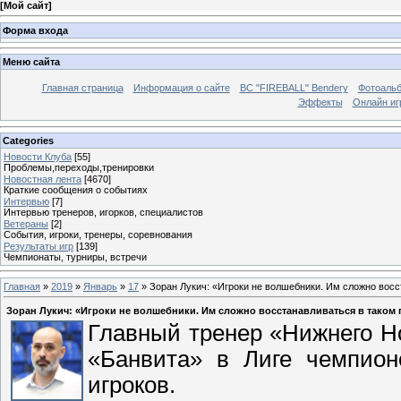
[
Мой сайт
]
Форма входа
Меню сайта
Главная страница
Информация о сайте
BC "FIREBALL" Bendery
Фотоаль
Эффекты
Онлайн иг
Categories
Новости Клуба
[55]
Проблемы,переходы,тренировки
Новостная лента
[4670]
Краткие сообщения о событиях
Интервью
[7]
Интервью тренеров, игорков, специалистов
Ветераны
[2]
События, игроки, тренеры, соревнования
Результаты игр
[139]
Чемпионаты, турниры, встречи
Главная
»
2019
»
Январь
»
17
» Зоран Лукич: «Игроки не волшебники. Им сложно восс
Зоран Лукич: «Игроки не волшебники. Им сложно восстанавливаться в таком
Главный тренер «Нижнего Но
«Банвита» в Лиге чемпионо
игроков.