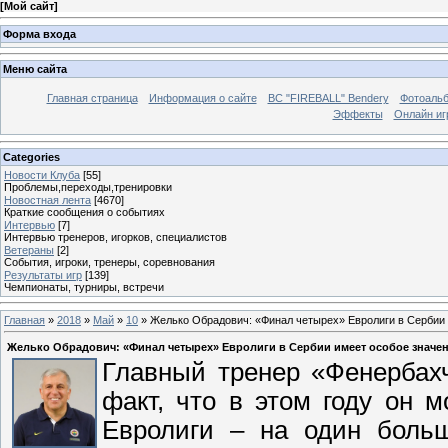
[
Мой сайт
]
Форма входа
Меню сайта
Главная страница
Информация о сайте
BC "FIREBALL" Bendery
Фотоаль
Эффекты
Онлайн иг
Categories
Новости Клуба
[55]
Проблемы,переходы,тренировки
Новостная лента
[4670]
Краткие сообщения о событиях
Интервью
[7]
Интервью тренеров, игорков, специалистов
Ветераны
[2]
События, игроки, тренеры, соревнования
Результаты игр
[139]
Чемпионаты, турниры, встречи
Главная
»
2018
»
Май
»
10
» Желько Обрадович: «Финал четырех» Евролиги в Сербии 
Желько Обрадович: «Финал четырех» Евролиги в Сербии имеет особое значен
Главный тренер «Фенербах
факт, что в этом году он 
Евролиги – на один больш