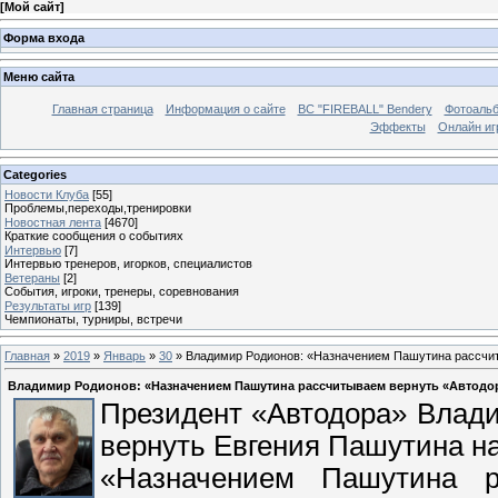
[
Мой сайт
]
Форма входа
Меню сайта
Главная страница
Информация о сайте
BC "FIREBALL" Bendery
Фотоаль
Эффекты
Онлайн иг
Categories
Новости Клуба
[55]
Проблемы,переходы,тренировки
Новостная лента
[4670]
Краткие сообщения о событиях
Интервью
[7]
Интервью тренеров, игорков, специалистов
Ветераны
[2]
События, игроки, тренеры, соревнования
Результаты игр
[139]
Чемпионаты, турниры, встречи
Главная
»
2019
»
Январь
»
30
» Владимир Родионов: «Назначением Пашутина рассчит
Владимир Родионов: «Назначением Пашутина рассчитываем вернуть «Автодор
Президент «Автодора» Влад
вернуть Евгения Пашутина на
«Назначением Пашутина р