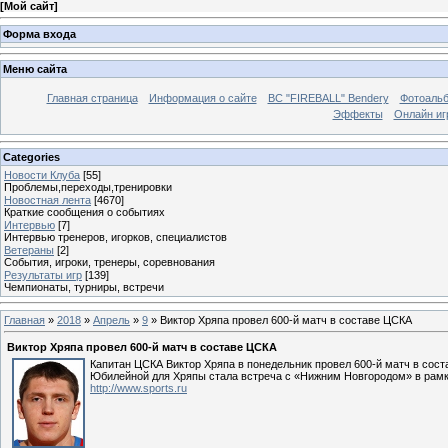
[
Мой сайт
]
Форма входа
Меню сайта
Главная страница
Информация о сайте
BC "FIREBALL" Bendery
Фотоаль
Эффекты
Онлайн иг
Categories
Новости Клуба
[55]
Проблемы,переходы,тренировки
Новостная лента
[4670]
Краткие сообщения о событиях
Интервью
[7]
Интервью тренеров, игорков, специалистов
Ветераны
[2]
События, игроки, тренеры, соревнования
Результаты игр
[139]
Чемпионаты, турниры, встречи
Главная
»
2018
»
Апрель
»
9
» Виктор Хряпа провел 600-й матч в составе ЦСКА
Виктор Хряпа провел 600-й матч в составе ЦСКА
Капитан ЦСКА Виктор Хряпа в понедельник провел 600-й матч в сост
Юбилейной для Хряпы стала встреча с «Нижним Новгородом» в рамк
http://www.sports.ru