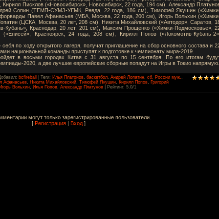
), Кирилл Писклов («Новосибирск», Новосибирск, 22 года, 194 см), Александр Платуно
ндрей Сопин (ТЕМП-СУМЗ-УГМК, Ревда, 22 года, 186 см), Тимофей Якушин («Химки
, форварды Павел Афанасьев (МБА, Москва, 22 года, 200 см), Игорь Вольхин («Химки
Лопатин (ЦСКА, Москва, 20 лет, 208 см), Никита Михайловский («Автодор», Саратов, 1
ив-Кубань», Краснодар, 20 лет, 201 см), Максим Прощенко («Химки-Подмосковье», 2
 («Енисей», Красноярск, 24 года, 208 см), Кирилл Попов («Локомотив-Кубань-2»
себя по ходу открытого лагеря, получат приглашение на сбор основного состава и 2
ами национальной команды приступят к подготовке к чемпионату мира-2019.
ойдет в восьми городах Китая с 31 августа по 15 сентября. По его итогам буду
мпиады-2020, а две лучшие европейские сборные попадут на Игры в Токио напрямую
Добавил
:
bcfireball
|
Теги
:
Илья Платонов
,
баскетбол
,
Андрей Лопатин
,
сб. России муж.
,
л Афанасьев
,
Никита Михайловский
,
Тимофей Якушин
,
Кирилл Попов
,
Григорий
Игорь Вольхин
,
Илья Попов
,
Александр Платунов
|
Рейтинг
:
5.0
/
1
мментарии могут только зарегистрированные пользователи.
[
Регистрация
|
Вход
]