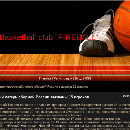
Basketball club "FIREBALL"
Главная
|
Регистрация
|
Вход
|
RSS
тренировочный лагерь сборной России вызваны 15 игроков
й лагерь сборной России вызваны 15 игроков
23:01
рной России во главе с главным тренером Сергеем Базаревичем назвал 15 игроков
тый тренировочный лагерь для ближайшего резерва главной команды страны
игроки не старше 22 лет, выступающие в Суперлиге 1, но за три дня в Новогорске 
 шанс заслужить приглашение в национальную сборную.
ациональной команды соберутся в Новогорске 17 июля. Сбор продлится три дня.
р, который пройдет в Новогорске 17-19 июля, вызваны защитники Тимофей Герасимо
19 – «Нижний Новгород», Нижний Новгород, возраст на начало открытого лагеря – 2
Георгий Жбанов («Нижний Новгород», 20 лет, 196 см), Григорий Мотовилов («Спартак