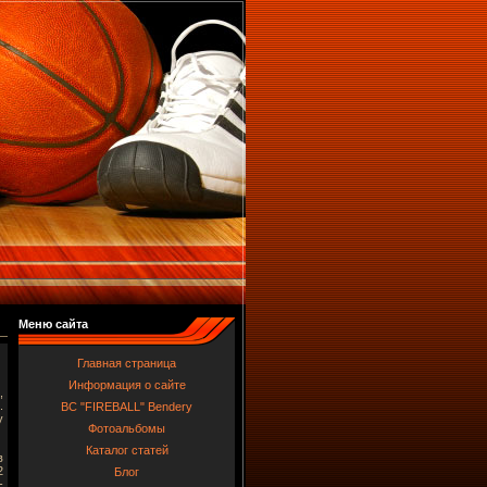
Меню сайта
Главная страница
Информация о сайте
,
.
BC "FIREBALL" Bendery
у
Фотоальбомы
Каталог статей
в
2
Блог
-