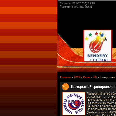
Пятница, 07.08.2026, 13:29
Приветствуем вас
Гость
Главная
»
2019
»
Июнь
»
20
» В открытый 
В открытый тренировочны
Тренерский штаб сбо
вызванных в откры
Преимущественно это 
каждого из них будет
Кандидаты в основу н
На просмотровый сбо
(клуб в сезоне-2018/
года, рост 193 см), 