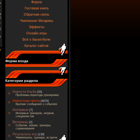
Форум
в
-
Гостевая книга
-
8
Обратная связь
2
Чемпионат Молдовы
,
Эффекты
2
Онлайн игры
т
Всё о баскетболе
.
Каталог сайтов
Форма входа
Категории раздела
Новости Клуба
[55]
Проблемы,переходы,тренировки
Новостная лента
[4670]
Краткие сообщения о событиях
Интервью
[7]
Интервью тренеров, игорков,
специалистов
Ветераны
[2]
События, игроки, тренеры,
соревнования
Результаты игр
[139]
Чемпионаты, турниры, встречи