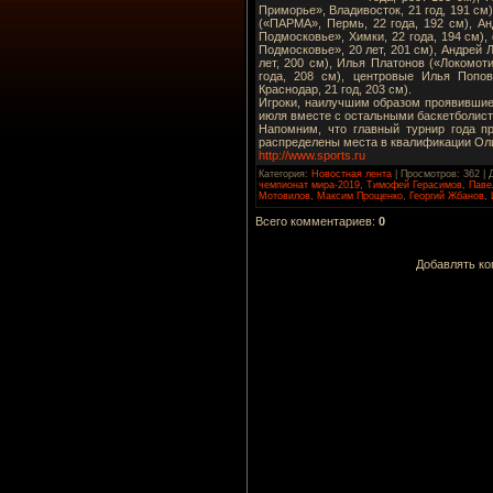
Приморье», Владивосток, 21 год, 191 см
(«ПАРМА», Пермь, 22 года, 192 см), А
Подмосковье», Химки, 22 года, 194 см)
Подмосковье», 20 лет, 201 см), Андрей 
лет, 200 см), Илья Платонов («Локомот
года, 208 см), центровые Илья Попов
Краснодар, 21 год, 203 см).
Игроки, наилучшим образом проявившие 
июля вместе с остальными баскетболист
Напомним, что главный турнир года пр
распределены места в квалификации Оли
http://www.sports.ru
Категория
:
Новостная лента
|
Просмотров
: 362 |
чемпионат мира-2019
,
Тимофей Герасимов
,
Паве
Мотовилов
,
Максим Прощенко
,
Георгий Жбанов
,
Всего комментариев
:
0
Добавлять ко