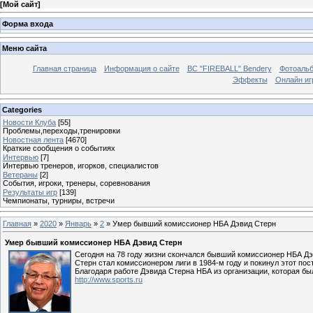
[
Мой сайт
]
Форма входа
Меню сайта
Главная страница
Информация о сайте
BC "FIREBALL" Bendery
Фотоаль
Эффекты
Онлайн иг
Categories
Новости Клуба
[55]
Проблемы,переходы,тренировки
Новостная лента
[4670]
Краткие сообщения о событиях
Интервью
[7]
Интервью тренеров, игорков, специалистов
Ветераны
[2]
События, игроки, тренеры, соревнования
Результаты игр
[139]
Чемпионаты, турниры, встречи
Главная
»
2020
»
Январь
»
2
» Умер бывший комиссионер НБА Дэвид Стерн
Умер бывший комиссионер НБА Дэвид Стерн
Сегодня на 78 году жизни скончался бывший комиссионер НБА Дэв
Стерн стал комиссионером лиги в 1984-м году и покинул этот пост
Благодаря работе Дэвида Стерна НБА из организации, которая был
http://www.sports.ru