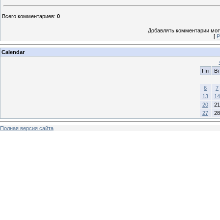
Всего комментариев
:
0
Добавлять комментарии могу
[
Р
Calendar
Пн
Вт
6
7
13
14
20
21
27
28
Полная версия сайта