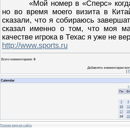
«Мой номер в «Сперс» когд
но во время моего визита в Кита
сказали, что я собираюсь завершат
сказал именно о том, что моя ма
качестве игрока в Техас я уже не ве
http://www.sports.ru
Всего комментариев
:
0
Добавлять комментарии могу
[
Р
Calendar
«
Пн
Вт
3
4
10
11
17
18
24
25
Полная версия сайта