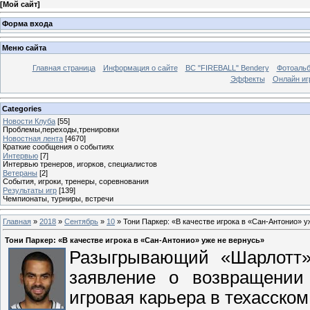
[
Мой сайт
]
Форма входа
Меню сайта
Главная страница
Информация о сайте
BC "FIREBALL" Bendery
Фотоаль
Эффекты
Онлайн иг
Categories
Новости Клуба
[55]
Проблемы,переходы,тренировки
Новостная лента
[4670]
Краткие сообщения о событиях
Интервью
[7]
Интервью тренеров, игорков, специалистов
Ветераны
[2]
События, игроки, тренеры, соревнования
Результаты игр
[139]
Чемпионаты, турниры, встречи
Главная
»
2018
»
Сентябрь
»
10
» Тони Паркер: «В качестве игрока в «Сан-Антонио» у
Тони Паркер: «В качестве игрока в «Сан-Антонио» уже не вернусь»
Разыгрывающий «Шарлотт»
заявление о возвращении
игровая карьера в техасском