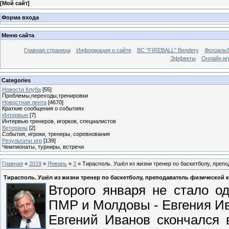
[
Мой сайт
]
Форма входа
Меню сайта
Главная страница
Информация о сайте
BC "FIREBALL" Bendery
Фотоаль
Эффекты
Онлайн иг
Categories
Новости Клуба
[55]
Проблемы,переходы,тренировки
Новостная лента
[4670]
Краткие сообщения о событиях
Интервью
[7]
Интервью тренеров, игорков, специалистов
Ветераны
[2]
События, игроки, тренеры, соревнования
Результаты игр
[139]
Чемпионаты, турниры, встречи
Главная
»
2019
»
Январь
»
3
» Тирасполь. Ушёл из жизни тренер по баскетболу, преп
Тирасполь. Ушёл из жизни тренер по баскетболу, преподаватель физической 
Второго января не стало о
ПМР и Молдовы - Евгения И
Евгений Иванов скончался 