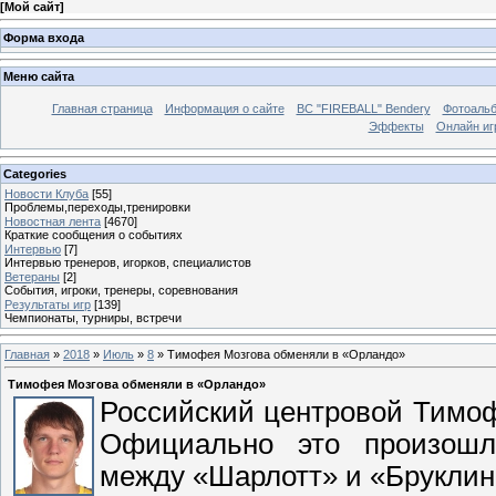
[
Мой сайт
]
Форма входа
Меню сайта
Главная страница
Информация о сайте
BC "FIREBALL" Bendery
Фотоаль
Эффекты
Онлайн иг
Categories
Новости Клуба
[55]
Проблемы,переходы,тренировки
Новостная лента
[4670]
Краткие сообщения о событиях
Интервью
[7]
Интервью тренеров, игорков, специалистов
Ветераны
[2]
События, игроки, тренеры, соревнования
Результаты игр
[139]
Чемпионаты, турниры, встречи
Главная
»
2018
»
Июль
»
8
» Тимофея Мозгова обменяли в «Орландо»
Тимофея Мозгова обменяли в «Орландо»
Российский центровой Тимоф
Официально это произошл
между «Шарлотт» и «Брукли