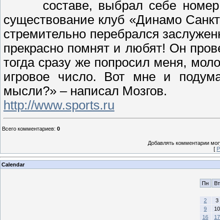
составе, выбрал себе номер
существование клуб «Динамо Санкт-
стремительно перебрался заслужен
прекрасно помнят и любят! Он пров
тогда сразу же попросил меня, моло
игровое число. Вот мне и подума
мысли?» – написал Мозгов.
http://www.sports.ru
Всего комментариев
:
0
Добавлять комментарии могу
[
Р
Calendar
Пн
Вт
2
3
9
10
16
17