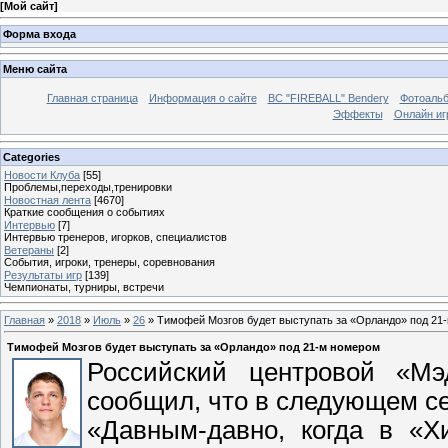
[
Мой сайт
]
Форма входа
Меню сайта
Главная страница
Информация о сайте
BC "FIREBALL" Bendery
Фотоаль
Эффекты
Онлайн иг
Categories
Новости Клуба
[55]
Проблемы,переходы,тренировки
Новостная лента
[4670]
Краткие сообщения о событиях
Интервью
[7]
Интервью тренеров, игорков, специалистов
Ветераны
[2]
События, игроки, тренеры, соревнования
Результаты игр
[139]
Чемпионаты, турниры, встречи
Главная
»
2018
»
Июль
»
26
» Тимофей Мозгов будет выступать за «Орландо» под 21
Тимофей Мозгов будет выступать за «Орландо» под 21-м номером
Российский центровой «М
сообщил, что в следующем се
«Давным-давно, когда в «Х