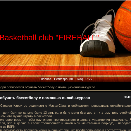
Basketball club "FIREBALL"
Главная
|
Регистрация
|
Вход
|
RSS
рри собирается обучать баскетболу с помощью онлайн-курсов
 обучать баскетболу с помощью онлайн-курсов
20:49
 Стефен Карри сотрудничает с MasterClass и собирается преподавать онлайн-видео
 где я был, когда мне было 13 лет, если бы у меня был доступ к этому типу учебно
намного лучше играть в баскетбол.
екоторое время, чтобы научиться тренироваться и делать упражнения правильно. 
ели, что я делаю в своих тренировках и каков мой ментальный подход", - передае
нс из ESPN.
ям возможность получать уроки онлайн от лучших профессионалов в соответствующи