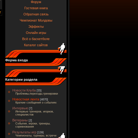
Форум
Гостевая книга
Обратная связь
Чемпионат Молдовы
Эффекты
Онлайн игры
Всё о баскетболе
Каталог сайтов
Форма входа
Категории раздела
Новости Клуба
[55]
Проблемы,переходы,тренировки
Новостная лента
[4670]
Краткие сообщения о событиях
Интервью
[7]
Интервью тренеров, игорков,
специалистов
Ветераны
[2]
События, игроки, тренеры,
соревнования
Результаты игр
[139]
Чемпионаты, турниры, встречи