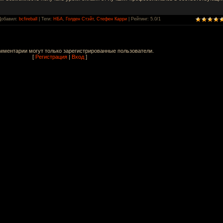
Добавил
:
bcfireball
|
Теги
:
НБА
,
Голден Стэйт
,
Стефен Карри
|
Рейтинг
:
5.0
/
1
мментарии могут только зарегистрированные пользователи.
[
Регистрация
|
Вход
]