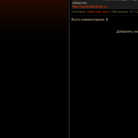
областях.
http://www.slamdunk.ru
Категория
:
Новостная лента
|
Просмотров
: 417 |
Всего комментариев
:
0
Добавлять ко