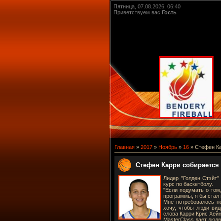
Пятница, 07.08.2026, 06:40
Приветствуем вас
Гость
Главная
»
2017
»
Ноябрь
»
16
» Стефен Ка
Стефен Карри собирается
Лидер "Голден Стэйт"
курс по баскетболу.
"Если подумать о том,
программы, я бы стал 
Мне потребовалось н
хочу, чтобы люди вид
слова Карри Крис Хей
MasterClass дает люд