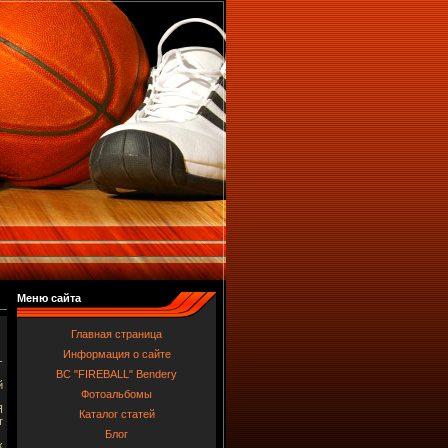
Меню сайта
Главная страница
Информация о сайте
-
BC "FIREBALL" Bendery
й
Фотоальбомы
Я
Каталог статей
т
Блог
х