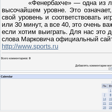
«Фенербахче» — одна из л
высочайшем уровне. Это означает
свой уровень и соответствовать иг
или 30 минут, а все 40, это очень в
если хотим выиграть. Для нас это 
слова Марковича официальный сайт
http://www.sports.ru
Всего комментариев
:
0
Добавлять комментарии могу
[
Р
Calendar
Пн
Вт
1
7
8
14
15
21
22
28
29