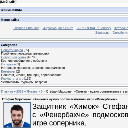
[
Мой сайт
]
Форма входа
Меню сайта
Главная страница
Информация о сайте
BC "FIREBALL" Bendery
Фотоаль
Эффекты
Онлайн иг
Categories
Новости Клуба
[55]
Проблемы,переходы,тренировки
Новостная лента
[4670]
Краткие сообщения о событиях
Интервью
[7]
Интервью тренеров, игорков, специалистов
Ветераны
[2]
События, игроки, тренеры, соревнования
Результаты игр
[139]
Чемпионаты, турниры, встречи
Главная
»
2019
»
Январь
»
8
» Стефан Маркович: «Химкам» нужно соответствовать и
Стефан Маркович: «Химкам» нужно соответствовать игре «Фенербахче»
Защитник «Химок» Стефан
с «Фенербахче» подмосков
игре соперника.