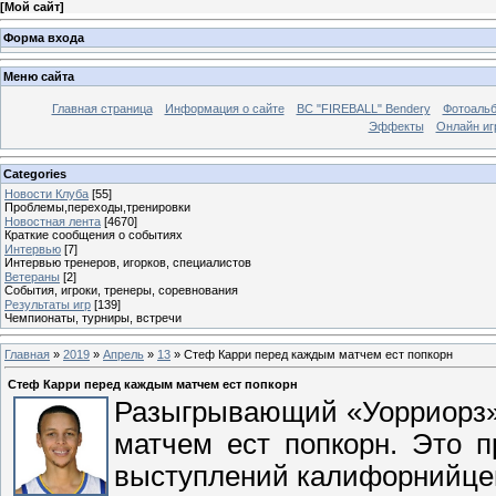
[
Мой сайт
]
Форма входа
Меню сайта
Главная страница
Информация о сайте
BC "FIREBALL" Bendery
Фотоаль
Эффекты
Онлайн иг
Categories
Новости Клуба
[55]
Проблемы,переходы,тренировки
Новостная лента
[4670]
Краткие сообщения о событиях
Интервью
[7]
Интервью тренеров, игорков, специалистов
Ветераны
[2]
События, игроки, тренеры, соревнования
Результаты игр
[139]
Чемпионаты, турниры, встречи
Главная
»
2019
»
Апрель
»
13
» Стеф Карри перед каждым матчем ест попкорн
Стеф Карри перед каждым матчем ест попкорн
Разыгрывающий «Уорриорз»
матчем ест попкорн. Это 
выступлений калифорнийце