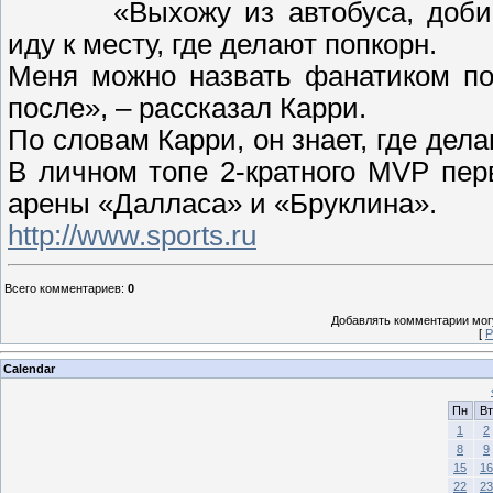
«Выхожу из автобуса, доб
иду к месту, где делают попкорн.
Меня можно назвать фанатиком по
после», – рассказал Карри.
По словам Карри, он знает, где дел
В личном топе 2-кратного MVP пер
арены «Далласа» и «Бруклина».
http://www.sports.ru
Всего комментариев
:
0
Добавлять комментарии могу
[
Р
Calendar
Пн
Вт
1
2
8
9
15
16
22
23