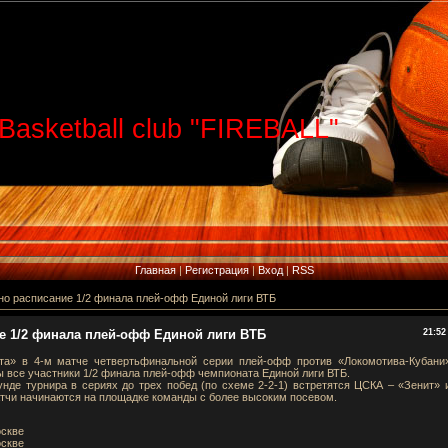
Basketball club "FIREBALL"
Главная
|
Регистрация
|
Вход
|
RSS
но расписание 1/2 финала плей-офф Единой лиги ВТБ
е 1/2 финала плей-офф Единой лиги ВТБ
21:52
та» в 4-м матче четвертьфинальной серии плей-офф против «Локомотива-Кубани
ны все участники 1/2 финала плей-офф чемпионата Единой лиги ВТБ.
нде турнира в сериях до трех побед (по схеме 2-2-1) встретятся ЦСКА – «Зенит» 
тчи начинаются на площадке команды с более высоким посевом.
оскве
оскве