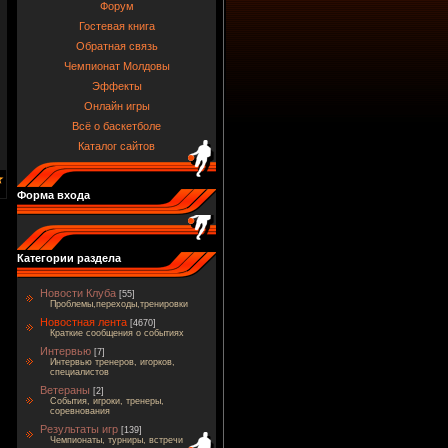
Форум
Гостевая книга
Обратная связь
Чемпионат Молдовы
Эффекты
Онлайн игры
Всё о баскетболе
Каталог сайтов
Форма входа
Категории раздела
Новости Клуба
[55]
Проблемы,переходы,тренировки
Новостная лента
[4670]
Краткие сообщения о событиях
Интервью
[7]
Интервью тренеров, игорков,
специалистов
Ветераны
[2]
События, игроки, тренеры,
соревнования
Результаты игр
[139]
Чемпионаты, турниры, встречи