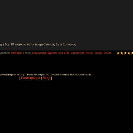
 5,7,10 июня и, если потребуется, 12 и 15 июня.
Добавил
:
bcfireball
|
Теги
:
результаты
,
Единая лига ВТБ. Баскетбол
,
Уникс
,
химки
,
Зенит
,
мментарии могут только зарегистрированные пользователи.
[
Регистрация
|
Вход
]