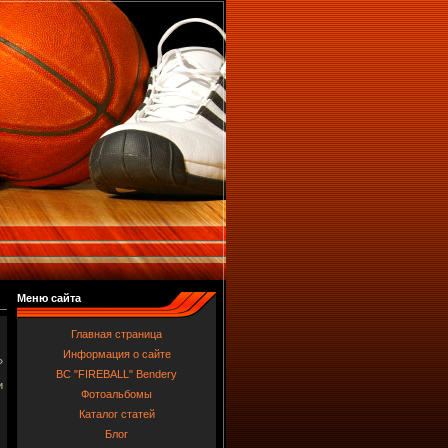
Меню сайта
Главная страница
Информация о сайте
»
BC "FIREBALL" Bendery
и
Фотоальбомы
Каталог статей
Блог