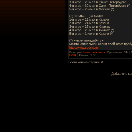
3-я игра – 28 мая в Санкт-Петербурге
4-я игра – 30 мая в Санкт-Петербурге (*)
5-я игра – 2 июня в Москве (*)
(2) УНИКС – (3) Химки
1-я игра – 22 мая в Казани
2-я игра – 24 мая в Казани
3-я игра – 27 мая в Химках
4-я игра – 29 мая в Химках (*)
5-я игра – 1 июня в Казани (*)
(*) – если понадобится.
Матчи финальной серии плей-офф пройдут
http://www.sports.ru
Категория
:
Новостная лента
|
Просмотров
: 344 |
ЦСКА
|
Рейтинг
:
5.0
/
1
Всего комментариев
:
0
Добавлять ко