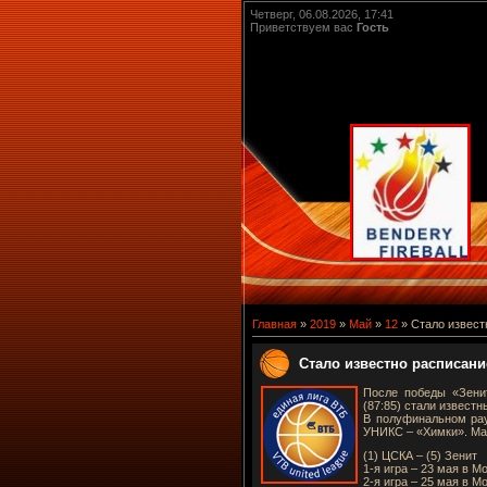
Четверг, 06.08.2026, 17:41
Приветствуем вас
Гость
Главная
»
2019
»
Май
»
12
» Стало извест
Стало известно расписани
После победы «Зени
(87:85) стали извест
В полуфинальном рау
УНИКС – «Химки». Ма
(1) ЦСКА – (5) Зенит
1-я игра – 23 мая в М
2-я игра – 25 мая в М