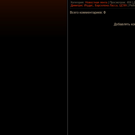
Категория
:
Новостная лента
|
Просмотров
: 404 |
Димитрис Итудис
,
Барселона Ласса
,
ЦСКА
|
Рейт
Всего комментариев
:
0
Добавлять ко