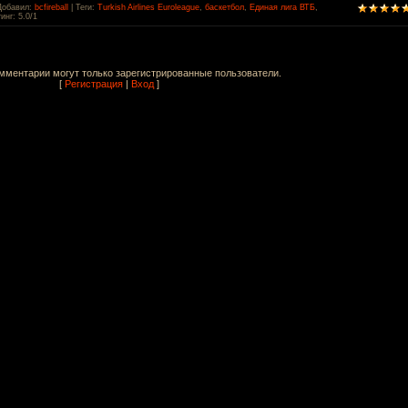
Добавил
:
bcfireball
|
Теги
:
Turkish Airlines Euroleague
,
баскетбол
,
Единая лига ВТБ
,
инг
:
5.0
/
1
мментарии могут только зарегистрированные пользователи.
[
Регистрация
|
Вход
]