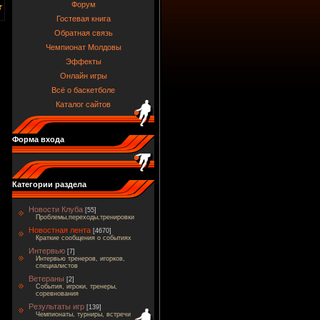
Форум
Гостевая книга
Обратная связь
Чемпионат Молдовы
Эффекты
Онлайн игры
Всё о баскетболе
Каталог сайтов
Форма входа
Категории раздела
Новости Клуба
[55]
Проблемы,переходы,тренировки
Новостная лента
[4670]
Краткие сообщения о событиях
Интервью
[7]
Интервью тренеров, игорков,
специалистов
Ветераны
[2]
События, игроки, тренеры,
соревнования
Результаты игр
[139]
Чемпионаты, турниры, встречи