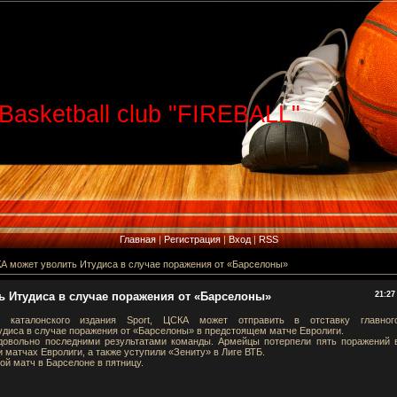
Basketball club "FIREBALL"
Главная
|
Регистрация
|
Вход
|
RSS
КА может уволить Итудиса в случае поражения от «Барселоны»
ь Итудиса в случае поражения от «Барселоны»
21:27
 каталонского издания Sport, ЦСКА может отправить в отставку главног
удиса в случае поражения от «Барселоны» в предстоящем матче Евролиги.
довольно последними результатами команды. Армейцы потерпели пять поражений 
 матчах Евролиги, а также уступили «Зениту» в Лиге ВТБ.
й матч в Барселоне в пятницу.