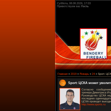
Суббота, 08.08.2026, 17:03
Приветствуем вас
Гость
Главная
»
2019
»
Январь
»
24
» Sport: ЦС
Sport: ЦСКА может уволит
Согласно сообщению
тренера Димитриса Ит
Руководство ЦСКА не
последних одиннадцати
ЦСКА проведет выездно
http://www.sports.ru