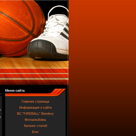
Меню сайта
Главная страница
Информация о сайте
о
BC "FIREBALL" Bendery
в
Фотоальбомы
Каталог статей
Блог