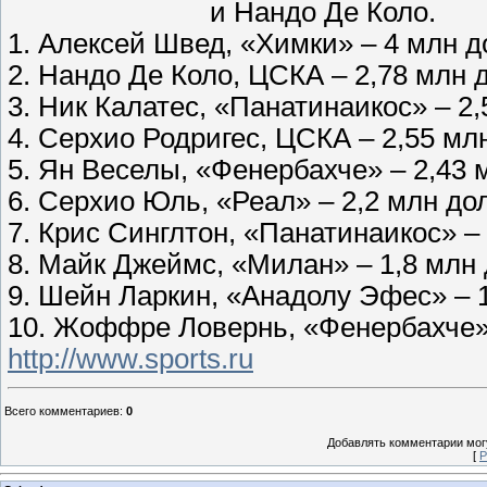
и Нандо Де Коло.
1. Алексей Швед, «Химки» – 4 млн 
2. Нандо Де Коло, ЦСКА – 2,78 млн 
3. Ник Калатес, «Панатинаикос» – 2
4. Серхио Родригес, ЦСКА – 2,55 мл
5. Ян Веселы, «Фенербахче» – 2,43
6. Серхио Юль, «Реал» – 2,2 млн до
7. Крис Синглтон, «Панатинаикос» –
8. Майк Джеймс, «Милан» – 1,8 млн
9. Шейн Ларкин, «Анадолу Эфес» – 
10. Жоффре Ловернь, «Фенербахче» 
http://www.sports.ru
Всего комментариев
:
0
Добавлять комментарии могу
[
Р