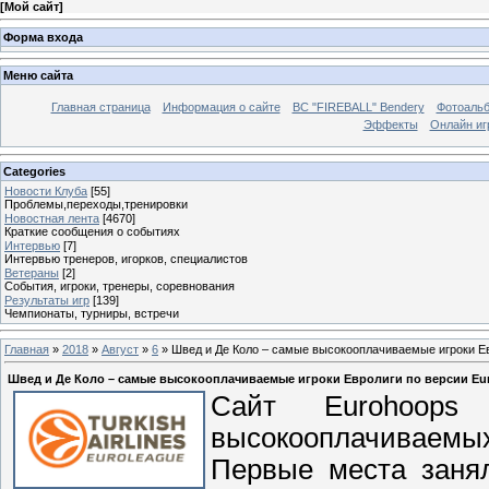
[
Мой сайт
]
Форма входа
Меню сайта
Главная страница
Информация о сайте
BC "FIREBALL" Bendery
Фотоаль
Эффекты
Онлайн иг
Categories
Новости Клуба
[55]
Проблемы,переходы,тренировки
Новостная лента
[4670]
Краткие сообщения о событиях
Интервью
[7]
Интервью тренеров, игорков, специалистов
Ветераны
[2]
События, игроки, тренеры, соревнования
Результаты игр
[139]
Чемпионаты, турниры, встречи
Главная
»
2018
»
Август
»
6
» Швед и Де Коло – самые высокооплачиваемые игроки Ев
Швед и Де Коло – самые высокооплачиваемые игроки Евролиги по версии Eu
Сайт Eurohoops
высокооплачиваемых
Первые места заня