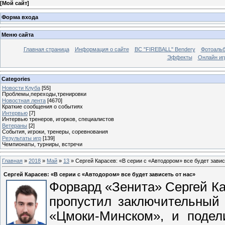
[
Мой сайт
]
Форма входа
Меню сайта
Главная страница
Информация о сайте
BC "FIREBALL" Bendery
Фотоаль
Эффекты
Онлайн иг
Categories
Новости Клуба
[55]
Проблемы,переходы,тренировки
Новостная лента
[4670]
Краткие сообщения о событиях
Интервью
[7]
Интервью тренеров, игорков, специалистов
Ветераны
[2]
События, игроки, тренеры, соревнования
Результаты игр
[139]
Чемпионаты, турниры, встречи
Главная
»
2018
»
Май
»
13
» Сергей Карасев: «В серии с «Автодором» все будет завис
Сергей Карасев: «В серии с «Автодором» все будет зависеть от нас»
Форвард «Зенита» Сергей Кар
пропустил заключительный 
«Цмоки-Минском», и подел