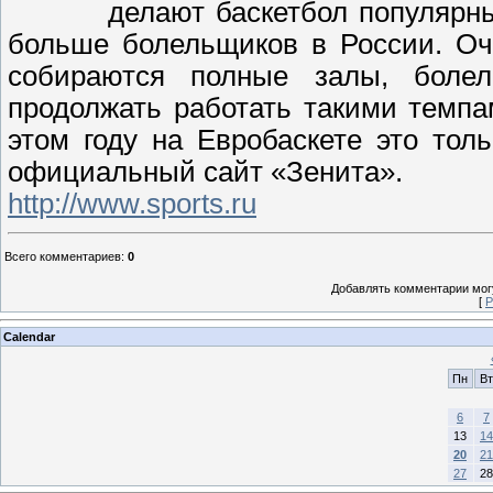
делают баскетбол популярны
больше болельщиков в России. Оч
собираются полные залы, боле
продолжать работать такими темпа
этом году на Евробаскете это тол
официальный сайт «Зенита».
http://www.sports.ru
Всего комментариев
:
0
Добавлять комментарии могу
[
Р
Calendar
Пн
Вт
6
7
13
14
20
21
27
28