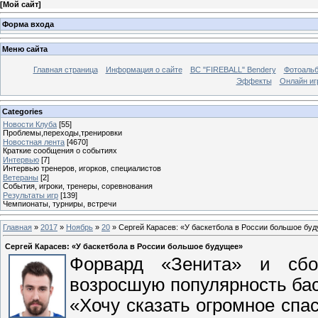
[
Мой сайт
]
Форма входа
Меню сайта
Главная страница
Информация о сайте
BC "FIREBALL" Bendery
Фотоаль
Эффекты
Онлайн иг
Categories
Новости Клуба
[55]
Проблемы,переходы,тренировки
Новостная лента
[4670]
Краткие сообщения о событиях
Интервью
[7]
Интервью тренеров, игорков, специалистов
Ветераны
[2]
События, игроки, тренеры, соревнования
Результаты игр
[139]
Чемпионаты, турниры, встречи
Главная
»
2017
»
Ноябрь
»
20
» Сергей Карасев: «У баскетбола в России большое бу
Сергей Карасев: «У баскетбола в России большое будущее»
Форвард «Зенита» и сбо
возросшую популярность бас
«Хочу сказать огромное спа