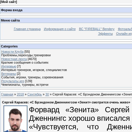
[
Мой сайт
]
Форма входа
Меню сайта
Главная страница
Информация о сайте
BC "FIREBALL" Bendery
Фотоаль
Эффекты
Онлайн иг
Categories
Новости Клуба
[55]
Проблемы,переходы,тренировки
Новостная лента
[4670]
Краткие сообщения о событиях
Интервью
[7]
Интервью тренеров, игорков, специалистов
Ветераны
[2]
События, игроки, тренеры, соревнования
Результаты игр
[139]
Чемпионаты, турниры, встречи
Главная
»
2018
»
Сентябрь
»
30
» Сергей Карасев: «С Брэндоном Дженнингсом «Зенит
Сергей Карасев: «С Брэндоном Дженнингсом «Зенит» смотрится очень живо»
Форвард «Зенита» Сергей 
Дженнингс хорошо вписался 
«Чувствуется, что Джен