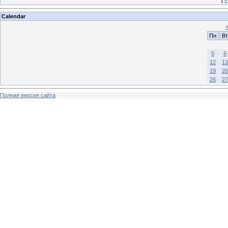
[
Р
Calendar
Пн
Вт
5
6
12
13
19
20
26
27
Полная версия сайта