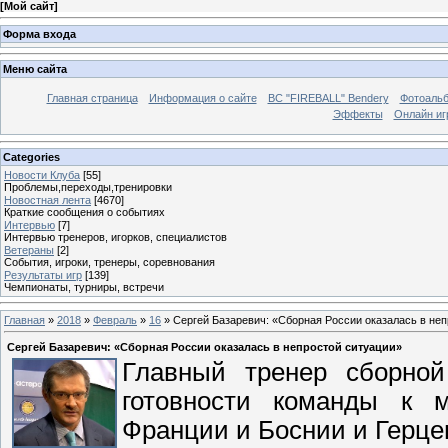
[
Мой сайт
]
Форма входа
Меню сайта
Главная страница
Информация о сайте
BC "FIREBALL" Bendery
Фотоаль
Эффекты
Онлайн иг
Categories
Новости Клуба
[55]
Проблемы,переходы,тренировки
Новостная лента
[4670]
Краткие сообщения о событиях
Интервью
[7]
Интервью тренеров, игорков, специалистов
Ветераны
[2]
События, игроки, тренеры, соревнования
Результаты игр
[139]
Чемпионаты, турниры, встречи
Главная
»
2018
»
Февраль
»
16
» Сергей Базаревич: «Сборная России оказалась в неп
Сергей Базаревич: «Сборная России оказалась в непростой ситуации»
Главный тренер сборной
готовности команды к 
Франции и Боснии и Герце