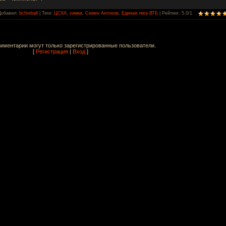
Добавил
:
bcfireball
|
Теги
:
ЦСКА
,
химки
,
Семен Антонов
,
Единая лига ВТБ
|
Рейтинг
:
5.0
/
1
мментарии могут только зарегистрированные пользователи.
[
Регистрация
|
Вход
]