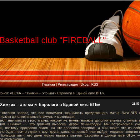
Basketball club "FIREBALL"
Главная
|
Регистрация
|
Вход
|
RSS
онов: «ЦСКА – «Химки» – это матч Евролиги в Единой лиге ВТБ»
Химки» – это матч Евролиги в Единой лиге ВТБ»
21:55
Антонов заявил, что все понимают значимость предстоящего матча Лиги ВТБ 
 нужны дополнительные стимулы и мотивации.
ают значимость этого матча, никому не нужны никакие дополнительные стимулы 
тив «Химок» — это громкая вывеска, дерби Ленинградки. Мы встречаемся уж
он, поэтому прекрасно знаем, на что способен соперник, а они знают, что из себ
но будет чем-то удивить друг друга, здесь на первый план выйдут желание, энергия 
 большой матч, его даже можно назвать матчем Евролиги в Единой лиге ВТБ», 
ва «Чемпионат».