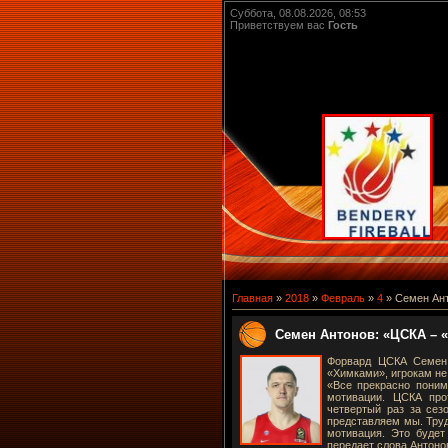
Суббота, 08.08.2026, 08:53
Приветствуем вас
Гость
Главная
»
2018
»
Февраль
»
4
» Семен Ант
Семен Антонов: «ЦСКА – «
Форвард ЦСКА Семен 
«Химками», игрокам не
«Все прекрасно поним
мотивации. ЦСКА про
четвертый раз за сез
представляем мы. Труд
мотивация. Это будет
передает слова Антоно