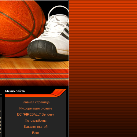
Меню сайта
Главная страница
Информация о сайте
с
BC "FIREBALL" Bendery
и
Фотоальбомы
е
я
Каталог статей
и
—
Блог