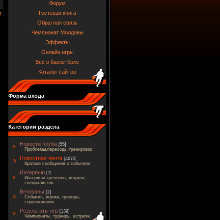
Форум
Гостевая книга
Обратная связь
Чемпионат Молдовы
Эффекты
Онлайн игры
Всё о баскетболе
Каталог сайтов
Форма входа
Категории раздела
Новости Клуба
[55]
Проблемы,переходы,тренировки
Новостная лента
[4670]
Краткие сообщения о событиях
Интервью
[7]
Интервью тренеров, игорков,
специалистов
Ветераны
[2]
События, игроки, тренеры,
соревнования
Результаты игр
[139]
Чемпионаты, турниры, встречи