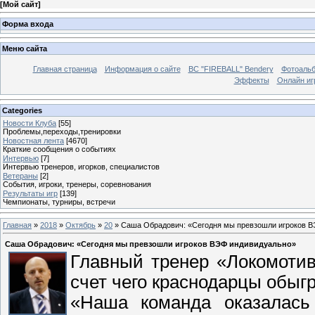
[
Мой сайт
]
Форма входа
Меню сайта
Главная страница
Информация о сайте
BC "FIREBALL" Bendery
Фотоаль
Эффекты
Онлайн иг
Categories
Новости Клуба
[55]
Проблемы,переходы,тренировки
Новостная лента
[4670]
Краткие сообщения о событиях
Интервью
[7]
Интервью тренеров, игорков, специалистов
Ветераны
[2]
События, игроки, тренеры, соревнования
Результаты игр
[139]
Чемпионаты, турниры, встречи
Главная
»
2018
»
Октябрь
»
20
» Саша Обрадович: «Сегодня мы превзошли игроков 
Саша Обрадович: «Сегодня мы превзошли игроков ВЭФ индивидуально»
Главный тренер «Локомотив
счет чего краснодарцы обыг
«Наша команда оказалась