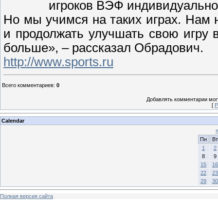
игроков ВЭФ индивидуально
Но мы учимся на таких играх. Нам
и продолжать улучшать свою игру 
больше», – рассказал Обрадович.
http://www.sports.ru
Всего комментариев
:
0
Добавлять комментарии могу
[
Р
Calendar
Пн
Вт
1
2
8
9
15
16
22
23
29
30
Полная версия сайта