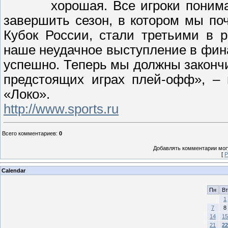
хорошая. Все игроки поним
завершить сезон, в котором мы по
Кубок России, стали третьими в 
наше неудачное выступление в фина
успешно. Теперь мы должны закончи
предстоящих играх плей-офф», –
«Локо».
http://www.sports.ru
Всего комментариев
:
0
Добавлять комментарии могу
[
Р
Calendar
Пн
Вт
1
7
8
14
15
21
22