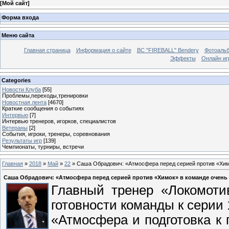
[
Мой сайт
]
Форма входа
Меню сайта
Главная страница
Информация о сайте
BC "FIREBALL" Bendery
Фотоаль
Эффекты
Онлайн иг
Categories
Новости Клуба
[55]
Проблемы,переходы,тренировки
Новостная лента
[4670]
Краткие сообщения о событиях
Интервью
[7]
Интервью тренеров, игорков, специалистов
Ветераны
[2]
События, игроки, тренеры, соревнования
Результаты игр
[139]
Чемпионаты, турниры, встречи
Главная
»
2018
»
Май
»
22
» Саша Обрадович: «Атмосфера перед серией против «Хим
Саша Обрадович: «Атмосфера перед серией против «Химок» в команде очень
Главный тренер «Локомоти
готовности команды к серии
«Атмосфера и подготовка к 