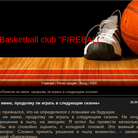
Basketball club "FIREBALL"
Главная
|
Регистрация
|
Вход
|
RSS
 «Понятия не имею, продолжу ли играть в следующем сезоне»
 имею, продолжу ли играть в следующем сезоне»
23:34
о
признался, что не определился с планами на будущее.
 не имею, продолжу ли играть в следующем сезоне. Не хоч
решение в пылу, на эмоциях. Я хотел бы провести нескольк
обы все спокойно оценить, с холодной головой. Это важный 
вопрос. Сложно принять решение в пылу момента», – заяви
щий «Барселоны».