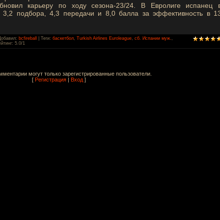
новил карьеру по ходу сезона-23/24. В Евролиге испанец 
 3,2 подбора, 4,3 передачи и 8,0 балла за эффективность в 1
Добавил
:
bcfireball
|
Теги
:
баскетбол
,
Turkish Airlines Euroleague
,
сб. Испании муж.
,
ейтинг
:
5.0
/
1
мментарии могут только зарегистрированные пользователи.
[
Регистрация
|
Вход
]