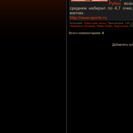
Рубио
возоб
среднем набирал по 4,7 очка,
матчах.
http://www.sports.ru
Категория
:
Новостная лента
|
Просмотров
: 129 |
Чемпионат Испании
,
Рикки Рубио
,
Барселона
|
Р
Всего комментариев
:
0
Добавлять ко