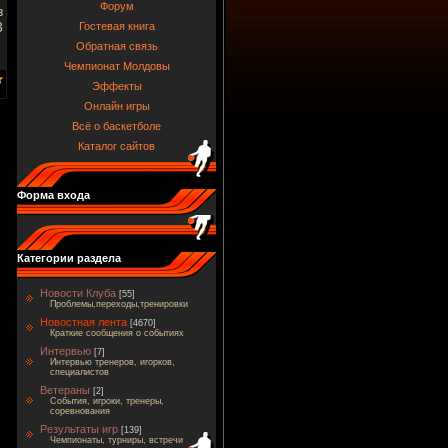
Форум
в
3
Гостевая книга
Обратная связь
Чемпионат Молдовы
Эффекты
Онлайн игры
Всё о баскетболе
Каталог сайтов
Форма входа
Категории раздела
Новости Клуба
[55]
Проблемы,переходы,тренировки
Новостная лента
[4670]
Краткие сообщения о событиях
Интервью
[7]
Интервью тренеров, игорков,
специалистов
Ветераны
[2]
События, игроки, тренеры,
соревнования
Результаты игр
[139]
Чемпионаты, турниры, встречи