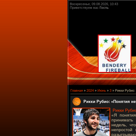
Воскресенье, 09.08.2026, 10:43
Приветствуем вас
Гость
Главная
»
2024
»
Июнь
»
3
» Рикки Рубио:
Рикки Рубио: «Понятия не
Рикки Руби
«Я понятия
принимать 
недель, чт
непростой 
разыгрываю