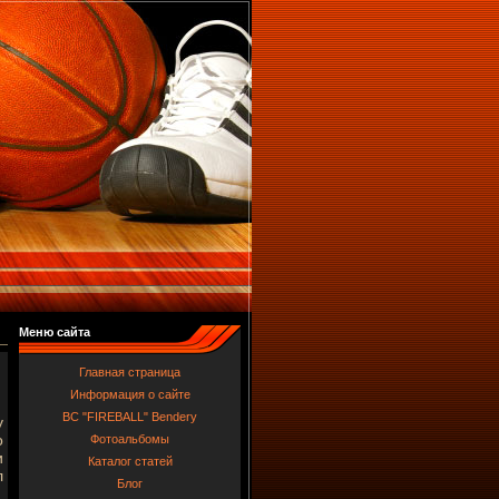
Меню сайта
Главная страница
Информация о сайте
BC "FIREBALL" Bendery
у
о
Фотоальбомы
и
Каталог статей
л
Блог