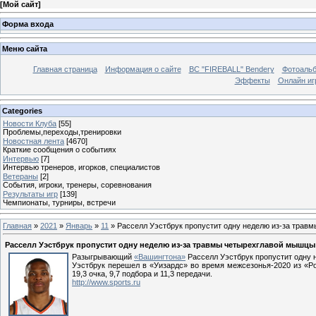
[
Мой сайт
]
Форма входа
Меню сайта
Главная страница
Информация о сайте
BC "FIREBALL" Bendery
Фотоаль
Эффекты
Онлайн иг
Categories
Новости Клуба
[55]
Проблемы,переходы,тренировки
Новостная лента
[4670]
Краткие сообщения о событиях
Интервью
[7]
Интервью тренеров, игорков, специалистов
Ветераны
[2]
События, игроки, тренеры, соревнования
Результаты игр
[139]
Чемпионаты, турниры, встречи
Главная
»
2021
»
Январь
»
11
» Расселл Уэстбрук пропустит одну неделю из-за тра
Расселл Уэстбрук пропустит одну неделю из-за травмы четырехглавой мышцы
Разыгрывающий
«Вашингтона»
Расселл Уэстбрук пропустит одну 
Уэстбрук перешел в «Уизардс» во время межсезонья-2020 из «Р
19,3 очка, 9,7 подбора и 11,3 передачи.
http://www.sports.ru