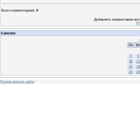
Всего комментариев
:
0
Добавлять комментарии могу
[
Р
Calendar
Пн
Вт
4
5
11
12
18
19
25
26
Полная версия сайта