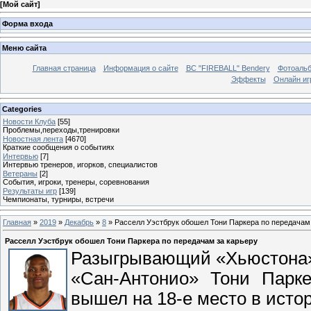
[
Мой сайт
]
Форма входа
Меню сайта
Главная страница
Информация о сайте
BC "FIREBALL" Bendery
Фотоаль
Эффекты
Онлайн иг
Categories
Новости Клуба
[55]
Проблемы,переходы,тренировки
Новостная лента
[4670]
Краткие сообщения о событиях
Интервью
[7]
Интервью тренеров, игорков, специалистов
Ветераны
[2]
События, игроки, тренеры, соревнования
Результаты игр
[139]
Чемпионаты, турниры, встречи
Главная
»
2019
»
Декабрь
»
8
» Расселл Уэстбрук обошел Тони Паркера по передачам
Расселл Уэстбрук обошел Тони Паркера по передачам за карьеру
Разыгрывающий «Хьюстона»
«Сан-Антонио» Тони Парке
вышел на 18-е место в истор