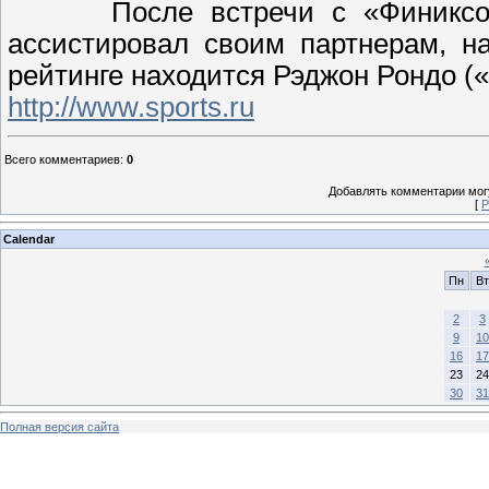
После встречи с «Финиксом
ассистировал своим партнерам, н
рейтинге находится Рэджон Рондо («
http://www.sports.ru
Всего комментариев
:
0
Добавлять комментарии могу
[
Р
Calendar
Пн
Вт
2
3
9
10
16
17
23
24
30
31
Полная версия сайта