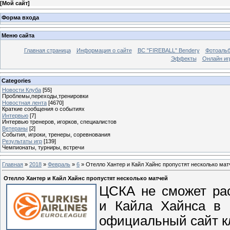
[
Мой сайт
]
Форма входа
Меню сайта
Главная страница
Информация о сайте
BC "FIREBALL" Bendery
Фотоаль
Эффекты
Онлайн иг
Categories
Новости Клуба
[55]
Проблемы,переходы,тренировки
Новостная лента
[4670]
Краткие сообщения о событиях
Интервью
[7]
Интервью тренеров, игорков, специалистов
Ветераны
[2]
События, игроки, тренеры, соревнования
Результаты игр
[139]
Чемпионаты, турниры, встречи
Главная
»
2018
»
Февраль
»
6
» Отелло Хантер и Кайл Хайнс пропустят несколько мат
Отелло Хантер и Кайл Хайнс пропустят несколько матчей
ЦСКА не сможет ра
и Кайла Хайнса в 
официальный сайт к