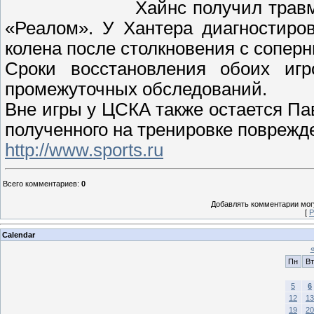
Хайнс получил трав
«Реалом». У Хантера диагностиро
колена после столкновения с соперн
Сроки восстановления обоих игр
промежуточных обследований.
Вне игры у ЦСКА также остается П
полученного на тренировке поврежд
http://www.sports.ru
Всего комментариев
:
0
Добавлять комментарии могу
[
Р
Calendar
Пн
Вт
5
6
12
13
19
20