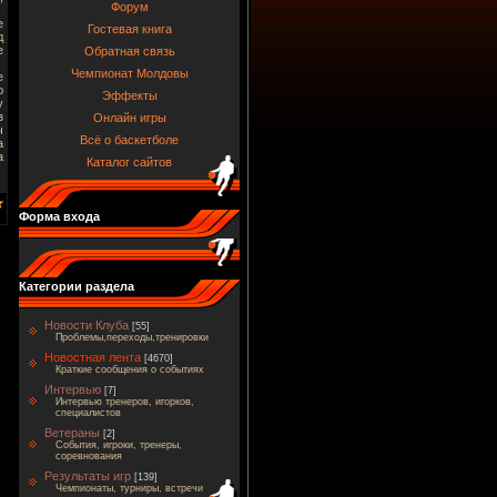
Форум
е
Гостевая книга
д
е
Обратная связь
Чемпионат Молдовы
е
ю
Эффекты
у
з
Онлайн игры
ч
Всё о баскетболе
а
а
Каталог сайтов
Форма входа
Категории раздела
Новости Клуба
[55]
Проблемы,переходы,тренировки
Новостная лента
[4670]
Краткие сообщения о событиях
Интервью
[7]
Интервью тренеров, игорков,
специалистов
Ветераны
[2]
События, игроки, тренеры,
соревнования
Результаты игр
[139]
Чемпионаты, турниры, встречи