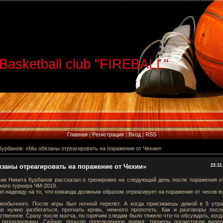
Basketball club "FIREBALL"
Главная
|
Регистрация
|
Вход
|
RSS
Курбанов: «Мы обязаны отреагировать на поражение от Чехии»
заны отреагировать на поражение от Чехии»
23:31
ии Никита Курбанов рассказал о тренировке на следующий день после поражения о
ного турнира ЧМ-2019.
л надежду на то, что команда должным образом отреагирует на поражение от чехов в
необычного. После игры был ночной перелет. А когда приезжаешь домой в 5 утра
е нужно разбегаться, прогнать кровь, немного пропотеть. Как и разговоры посл
ственное. Сразу после матча, по горячим следам было тяжело что-то обсуждать, когд
 разочарованы. Сейчас прошло определенное время, тренеры посмотрели видео