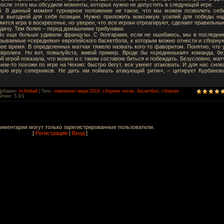
осле этого мы обсудили моменты, которых нужно не допустить в следующей игре.
й. В данный момент турнирное положение не такое, что мы можем позволить себ
я в выгодной для себя позиции. Нужно приложить максимум усилий для победы на
жится игра в воскресенье, но уверен, что все игроки отреагируют, сделают правильны
дачу. Тем более – перед домашними трибунами.
Но еще больше удивили французы. С болгарами, если не ошибаюсь, мы в последни
азываемые «середняки» европейского баскетбола, к которым можно отнести и сборну
нее время. В определенных матчах тяжело назвать кого-то фаворитом. Понятно, что 
вролиги. Но вот, пожалуйста, живой пример. Вроде бы «средненькая» команда, бе
й игрой показала, что можно и с таким составом биться и побеждать. Безусловно, мат
ем-то похожи по игре на Чехию: быстро бегут, все умеют атаковать. И для нас снов
ную игру соперников. Не дать им поймать атакующий ритм», – цитирует Курбанов
Добавил
:
bcfireball
|
Теги
:
чемпионат мира-2019
,
сборная чехии
,
баскетбол
,
сборная
йтинг
:
5.0
/
1
мментарии могут только зарегистрированные пользователи.
[
Регистрация
|
Вход
]