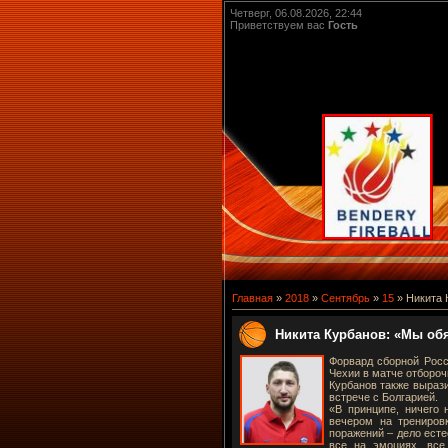
Четверг, 06.08.2026, 22:44
Приветствуем вас
Гость
Главная
»
2018
»
Сентябрь
»
15
» Никита 
Никита Курбанов: «Мы обя
Форвард сборной Росс
Чехии в матче отбороч
Курбанов также вырази
встрече с Болгарией.
«В принципе, ничего 
вечером на тренировк
поражений – дело есте
все на эмоциях, все