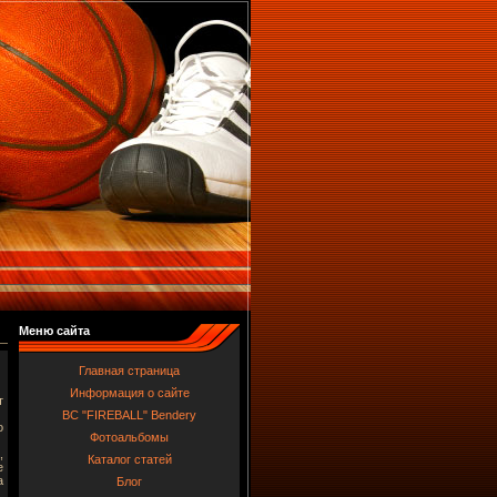
Меню сайта
Главная страница
Информация о сайте
т
BC "FIREBALL" Bendery
о
Фотоальбомы
,
Каталог статей
е
а
Блог
,