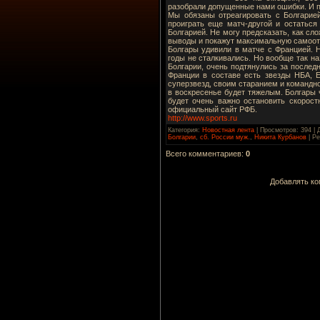
разобрали допущенные нами ошибки. И п
Мы обязаны отреагировать с Болгарие
проиграть еще матч-другой и остатьс
Болгарией. Не могу предсказать, как сло
выводы и покажут максимальную самоот
Болгары удивили в матче с Францией. 
годы не сталкивались. Но вообще так н
Болгарии, очень подтянулись за послед
Франции в составе есть звезды НБА, Е
суперзвезд, своим старанием и командно
в воскресенье будет тяжелым. Болгары ч
будет очень важно остановить скорост
официальный сайт РФБ.
http://www.sports.ru
Категория
:
Новостная лента
|
Просмотров
: 394 |
Болгарии
,
сб. России муж.
,
Никита Курбанов
|
Ре
Всего комментариев
:
0
Добавлять ко