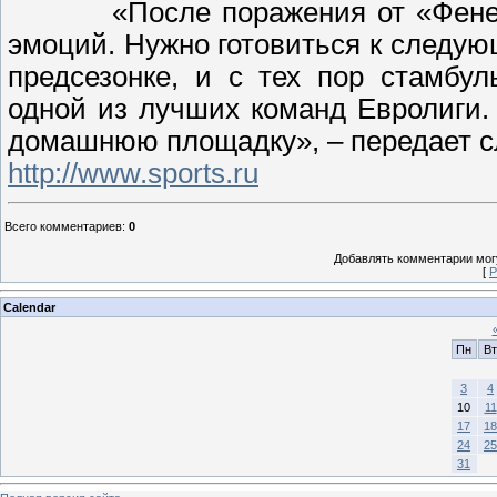
«После поражения от «Фене
эмоций. Нужно готовиться к следу
предсезонке, и с тех пор стамбу
одной из лучших команд Евролиги.
домашнюю площадку», – передает 
http://www.sports.ru
Всего комментариев
:
0
Добавлять комментарии могу
[
Р
Calendar
Пн
Вт
3
4
10
11
17
18
24
25
31