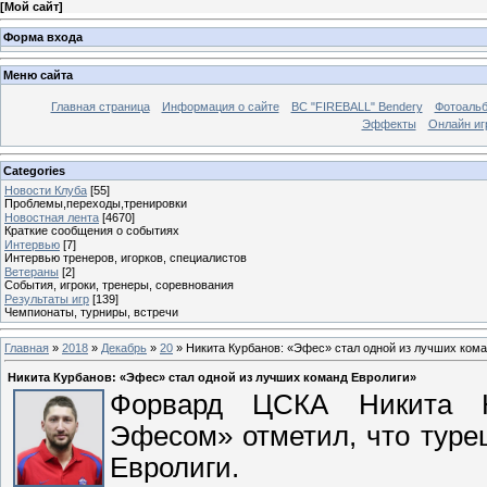
[
Мой сайт
]
Форма входа
Меню сайта
Главная страница
Информация о сайте
BC "FIREBALL" Bendery
Фотоаль
Эффекты
Онлайн иг
Categories
Новости Клуба
[55]
Проблемы,переходы,тренировки
Новостная лента
[4670]
Краткие сообщения о событиях
Интервью
[7]
Интервью тренеров, игорков, специалистов
Ветераны
[2]
События, игроки, тренеры, соревнования
Результаты игр
[139]
Чемпионаты, турниры, встречи
Главная
»
2018
»
Декабрь
»
20
» Никита Курбанов: «Эфес» стал одной из лучших кома
Никита Курбанов: «Эфес» стал одной из лучших команд Евролиги»
Форвард ЦСКА Никита К
Эфесом» отметил, что туре
Евролиги.