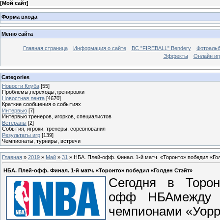
[
Мой сайт
]
Форма входа
Меню сайта
Главная страница
Информация о сайте
BC "FIREBALL" Bendery
Фотоаль
Эффекты
Онлайн иг
Categories
Новости Клуба
[55]
Проблемы,переходы,тренировки
Новостная лента
[4670]
Краткие сообщения о событиях
Интервью
[7]
Интервью тренеров, игорков, специалистов
Ветераны
[2]
События, игроки, тренеры, соревнования
Результаты игр
[139]
Чемпионаты, турниры, встречи
Главная
»
2019
»
Май
»
31
» НБА. Плей-офф. Финал. 1-й матч. «Торонто» победил «Го
НБА. Плей-офф. Финал. 1-й матч. «Торонто» победил «Голден Стэйт»
Сегодня в Торон
офф НБАмежду 
чемпионами «Уорри