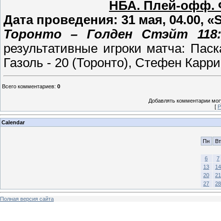
НБА. Плей-офф. 
Дата проведения: 31 мая, 04.00, «
Торонто – Голден Стэйт 118:109
результативные игроки матча: Паск
Газоль - 20 (Торонто), Стефен Карри 
Всего комментариев
:
0
Добавлять комментарии могу
[
Р
Calendar
Пн
Вт
6
7
13
14
20
21
27
28
Полная версия сайта