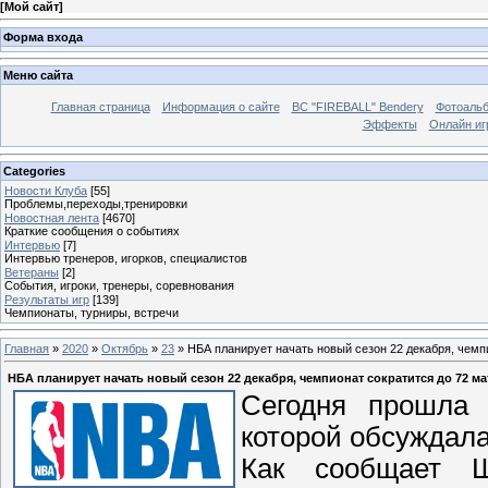
[
Мой сайт
]
Форма входа
Меню сайта
Главная страница
Информация о сайте
BC "FIREBALL" Bendery
Фотоаль
Эффекты
Онлайн иг
Categories
Новости Клуба
[55]
Проблемы,переходы,тренировки
Новостная лента
[4670]
Краткие сообщения о событиях
Интервью
[7]
Интервью тренеров, игорков, специалистов
Ветераны
[2]
События, игроки, тренеры, соревнования
Результаты игр
[139]
Чемпионаты, турниры, встречи
Главная
»
2020
»
Октябрь
»
23
» НБА планирует начать новый сезон 22 декабря, чемп
НБА планирует начать новый сезон 22 декабря, чемпионат сократится до 72 ма
Сегодня прошла 
которой обсуждала
Как сообщает Ш