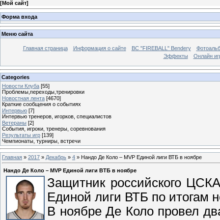
[
Мой сайт
]
Форма входа
Меню сайта
Главная страница
Информация о сайте
BC "FIREBALL" Bendery
Фотоаль
Эффекты
Онлайн иг
Categories
Новости Клуба
[55]
Проблемы,переходы,тренировки
Новостная лента
[4670]
Краткие сообщения о событиях
Интервью
[7]
Интервью тренеров, игорков, специалистов
Ветераны
[2]
События, игроки, тренеры, соревнования
Результаты игр
[139]
Чемпионаты, турниры, встречи
Главная
»
2017
»
Декабрь
»
4
» Нандо Де Коло – MVP Единой лиги ВТБ в ноябре
Нандо Де Коло – MVP Единой лиги ВТБ в ноябре
Защитник российского ЦСК
Единой лиги ВТБ по итогам н
В ноябре Де Коло провел дв