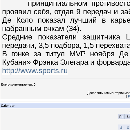
принципиальном противост
проявил себя, отдав 9 передач и з
Де Коло показал лучший в карье
набранным очкам (34).
Средние показатели защитника Ц
передачи, 3,5 подбора, 1,5 перехват
В гонке за титул MVP ноября Де 
Кубани» Фрэнка Элегара и форвард
http://www.sports.ru
Всего комментариев
:
0
Добавлять комментарии могу
[
Р
Calendar
Пн
Вт
4
5