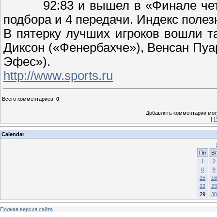
92:83 и вышел в «Финале чет
подбора и 4 передачи. Индекс полез
В пятерку лучших игроков вошли т
Диксон («Фенербахче»), Венсан Пуа
Эфес»).
http://www.sports.ru
Всего комментариев
:
0
Добавлять комментарии могу
[
Р
Calendar
Пн
Вт
1
2
8
9
15
16
22
23
29
30
Полная версия сайта