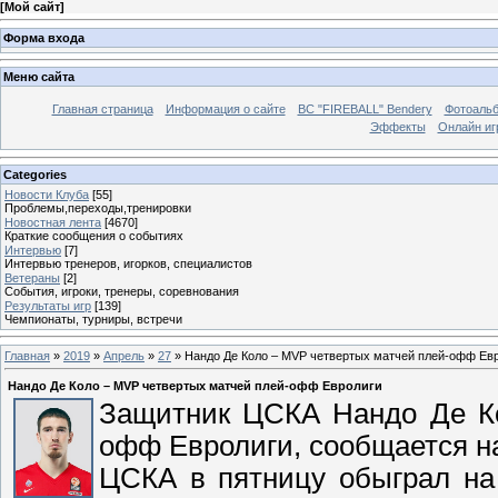
[
Мой сайт
]
Форма входа
Меню сайта
Главная страница
Информация о сайте
BC "FIREBALL" Bendery
Фотоаль
Эффекты
Онлайн иг
Categories
Новости Клуба
[55]
Проблемы,переходы,тренировки
Новостная лента
[4670]
Краткие сообщения о событиях
Интервью
[7]
Интервью тренеров, игорков, специалистов
Ветераны
[2]
События, игроки, тренеры, соревнования
Результаты игр
[139]
Чемпионаты, турниры, встречи
Главная
»
2019
»
Апрель
»
27
» Нандо Де Коло – MVP четвертых матчей плей-офф Ев
Нандо Де Коло – MVP четвертых матчей плей-офф Евролиги
Защитник ЦСКА Нандо Де Ко
офф Евролиги, сообщается н
ЦСКА в пятницу обыграл на