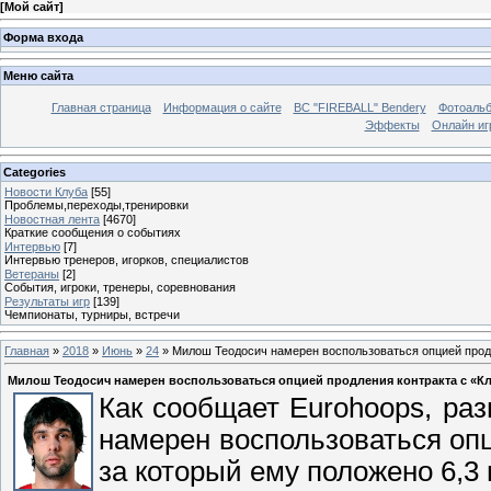
[
Мой сайт
]
Форма входа
Меню сайта
Главная страница
Информация о сайте
BC "FIREBALL" Bendery
Фотоаль
Эффекты
Онлайн иг
Categories
Новости Клуба
[55]
Проблемы,переходы,тренировки
Новостная лента
[4670]
Краткие сообщения о событиях
Интервью
[7]
Интервью тренеров, игорков, специалистов
Ветераны
[2]
События, игроки, тренеры, соревнования
Результаты игр
[139]
Чемпионаты, турниры, встречи
Главная
»
2018
»
Июнь
»
24
» Милош Теодосич намерен воспользоваться опцией прод
Милош Теодосич намерен воспользоваться опцией продления контракта с «К
Как сообщает Eurohoops, р
намерен воспользоваться опц
за который ему положено 6,3