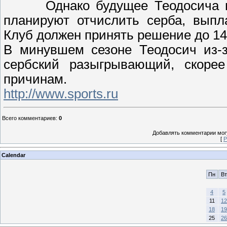
Однако будущее Теодосича 
планируют отчислить серба, выпл
Клуб должен принять решение до 14
В минувшем сезоне Теодосич из-з
сербский разыгрывающий, скорее
причинам.
http://www.sports.ru
Всего комментариев
:
0
Добавлять комментарии могу
[
Р
Calendar
Пн
Вт
4
5
11
12
18
19
25
26