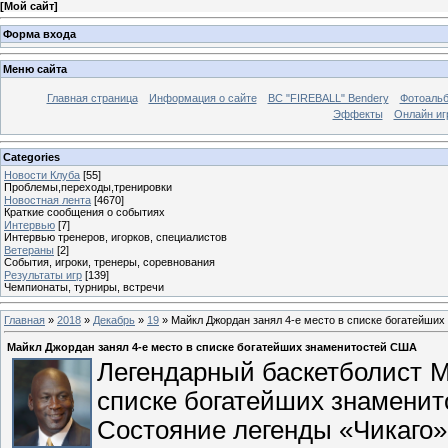
[
Мой сайт
]
Форма входа
Меню сайта
Главная страница
Информация о сайте
BC "FIREBALL" Bendery
Фотоаль
Эффекты
Онлайн иг
Categories
Новости Клуба
[55]
Проблемы,переходы,тренировки
Новостная лента
[4670]
Краткие сообщения о событиях
Интервью
[7]
Интервью тренеров, игорков, специалистов
Ветераны
[2]
События, игроки, тренеры, соревнования
Результаты игр
[139]
Чемпионаты, турниры, встречи
Главная
»
2018
»
Декабрь
»
19
» Майкл Джордан занял 4-е место в списке богатейши
Майкл Джордан занял 4-е место в списке богатейших знаменитостей США
Легендарный баскетболист М
списке богатейших знаменит
Состояние легенды «Чикаго»