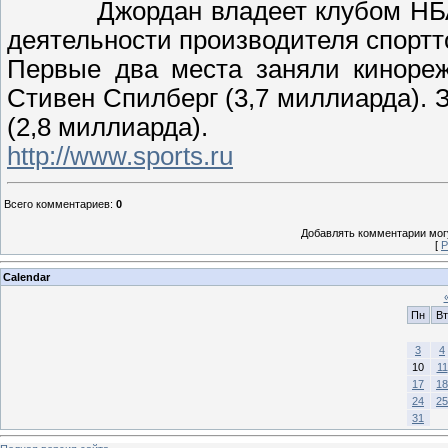
Джордан владеет клубом НБА
деятельности производителя спортт
Первые два места заняли кинореж
Стивен Спилберг (3,7 миллиарда).
(2,8 миллиарда).
http://www.sports.ru
Всего комментариев
:
0
Добавлять комментарии могу
[
Р
Calendar
Пн
Вт
3
4
10
11
17
18
24
25
31