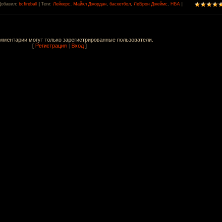
Добавил
:
bcfireball
|
Теги
:
Лейкерс
,
Майкл Джордан
,
баскетбол
,
ЛеБрон Джеймс
,
НБА
|
мментарии могут только зарегистрированные пользователи.
[
Регистрация
|
Вход
]