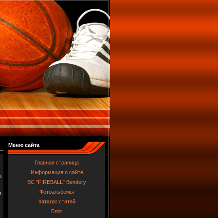
Меню сайта
Главная страница
Информация о сайте
а
BC "FIREBALL" Bendery
Фотоальбомы
в
Каталог статей
Блог