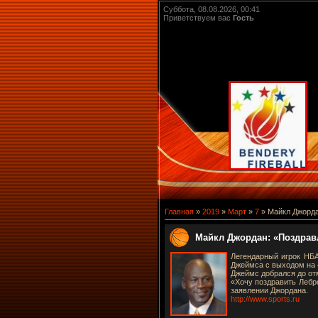
Суббота, 08.08.2026, 00:41
Приветствуем вас
Гость
Главная
»
2019
»
Март
»
7
» Майкл Джорда
Майкл Джордан: «Поздрав
Легендарный игрок НБ
Джеймса с выходом на 
Джеймс добрался до отм
«Хочу поздравить Лебр
заявлении Джордана.
http://www.sports.ru