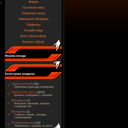
Форум
Гостевая книга
Обратная связь
Чемпионат Молдовы
Эффекты
Онлайн игры
Всё о баскетболе
Каталог сайтов
Форма входа
Категории раздела
Новости Клуба
[55]
Проблемы,переходы,тренировки
Новостная лента
[4670]
Краткие сообщения о событиях
Интервью
[7]
Интервью тренеров, игорков,
специалистов
Ветераны
[2]
События, игроки, тренеры,
соревнования
Результаты игр
[139]
Чемпионаты, турниры, встречи