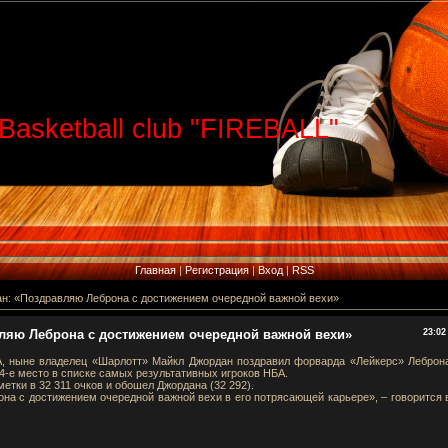
Basketball club "FIREBALL"
Главная
|
Регистрация
|
Вход
|
RSS
н: «Поздравляю Леброна с достижением очередной важной вехи»
ляю Леброна с достижением очередной важной вехи»
23:02
А, ныне владелец «Шарлотт» Майкл Джордан поздравил форварда «Лейкерс» Леброн
4-е место в списке самых результативных игроков НБА.
етки в 32 311 очков и обошел Джордана (32 292).
она с достижением очередной важной вехи в его потрясающей карьере», – говорится 