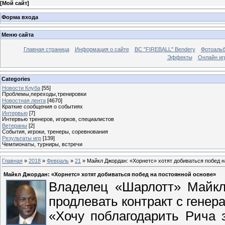
[
Мой сайт
]
Форма входа
Меню сайта
Главная страница
Информация о сайте
BC "FIREBALL" Bendery
Фотоаль
Эффекты
Онлайн иг
Categories
Новости Клуба
[55]
Проблемы,переходы,тренировки
Новостная лента
[4670]
Краткие сообщения о событиях
Интервью
[7]
Интервью тренеров, игорков, специалистов
Ветераны
[2]
События, игроки, тренеры, соревнования
Результаты игр
[139]
Чемпионаты, турниры, встречи
Главная
»
2018
»
Февраль
»
21
» Майкл Джордан: «Хорнетс» хотят добиваться побед н
Майкл Джордан: «Хорнетс» хотят добиваться побед на постоянной основе»
Владелец «Шарлотт» Майкл
продлевать контракт с гене
«Хочу поблагодарить Рича 