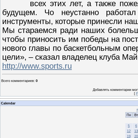
всех этих лет, а также пож
будущем. Чо неустанно работал
инструменты, которые принесли наш
Мы стараемся ради наших болельщ
чтобы приносить им победы на пос
нового главы по баскетбольным опе
цели», – сказал владелец клуба Ма
http://www.sports.ru
Всего комментариев
:
0
Добавлять комментарии могу
[
Р
Calendar
Пн
Вт
5
6
12
13
19
20