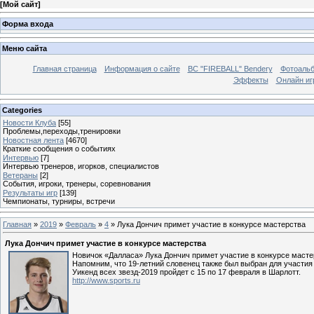
[
Мой сайт
]
Форма входа
Меню сайта
Главная страница
Информация о сайте
BC "FIREBALL" Bendery
Фотоаль
Эффекты
Онлайн иг
Categories
Новости Клуба
[55]
Проблемы,переходы,тренировки
Новостная лента
[4670]
Краткие сообщения о событиях
Интервью
[7]
Интервью тренеров, игорков, специалистов
Ветераны
[2]
События, игроки, тренеры, соревнования
Результаты игр
[139]
Чемпионаты, турниры, встречи
Главная
»
2019
»
Февраль
»
4
» Лука Дончич примет участие в конкурсе мастерства
Лука Дончич примет участие в конкурсе мастерства
Новичок «Далласа» Лука Дончич примет участие в конкурсе масте
Напомним, что 19-летний словенец также был выбран для участия
Уикенд всех звезд-2019 пройдет с 15 по 17 февраля в Шарлотт.
http://www.sports.ru