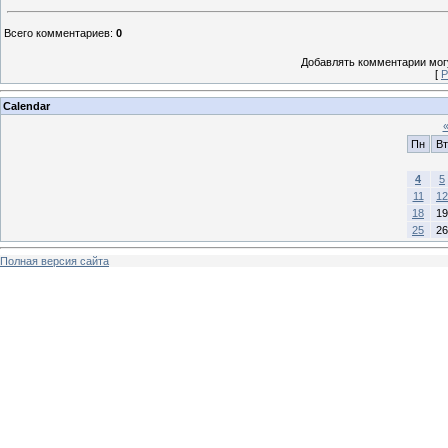
Всего комментариев
:
0
Добавлять комментарии могу
[
Р
Calendar
Пн
Вт
4
5
11
12
18
19
25
26
Полная версия сайта