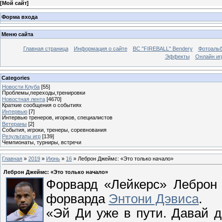
[
Мой сайт
]
Форма входа
Меню сайта
Главная страница
Информация о сайте
BC "FIREBALL" Bendery
Фотоаль
Эффекты
Онлайн иг
Categories
Новости Клуба
[55]
Проблемы,переходы,тренировки
Новостная лента
[4670]
Краткие сообщения о событиях
Интервью
[7]
Интервью тренеров, игорков, специалистов
Ветераны
[2]
События, игроки, тренеры, соревнования
Результаты игр
[139]
Чемпионаты, турниры, встречи
Главная
»
2019
»
Июнь
»
16
» Леброн Джеймс: «Это только начало»
Леброн Джеймс: «Это только начало»
Форвард «Лейкерс» Леброн 
форварда
Энтони Дэвиса
.
«Эй Ди уже в пути. Давай до