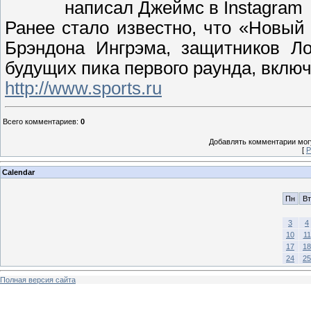
написал Джеймс в Instagram
Ранее стало известно, что «Новый
Брэндона Ингрэма, защитников Л
будущих пика первого раунда, вклю
http://www.sports.ru
Всего комментариев
:
0
Добавлять комментарии могу
[
Р
Calendar
Пн
Вт
3
4
10
11
17
18
24
25
Полная версия сайта