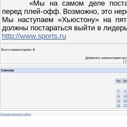
«Мы на самом деле поста
перед плей-офф. Возможно, это нер
Мы наступаем «Хьюстону» на пят
должны постараться выйти в лидеры»
http://www.sports.ru
Всего комментариев
:
0
Добавлять комментарии могу
[
Р
Calendar
Пн
Вт
5
6
12
13
19
20
26
27
Полная версия сайта