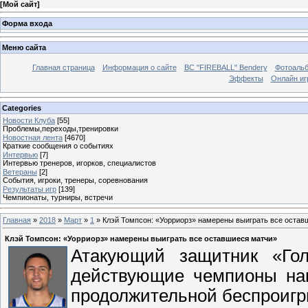
[
Мой сайт
]
Форма входа
Меню сайта
Главная страница
Информация о сайте
BC "FIREBALL" Bendery
Фотоаль
Эффекты
Онлайн иг
Categories
Новости Клуба
[55]
Проблемы,переходы,тренировки
Новостная лента
[4670]
Краткие сообщения о событиях
Интервью
[7]
Интервью тренеров, игорков, специалистов
Ветераны
[2]
События, игроки, тренеры, соревнования
Результаты игр
[139]
Чемпионаты, турниры, встречи
Главная
»
2018
»
Март
»
1
» Клэй Томпсон: «Уорриорз» намерены выиграть все остав
Клэй Томпсон: «Уорриорз» намерены выиграть все оставшиеся матчи»
Атакующий защитник «Гол
действующие чемпионы на
продолжительной беспроигр