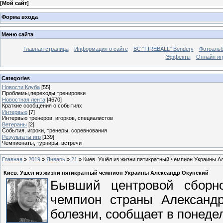
[
Мой сайт
]
Форма входа
Меню сайта
Главная страница
Информация о сайте
BC "FIREBALL" Bendery
Фотоаль
Эффекты
Онлайн иг
Categories
Новости Клуба
[55]
Проблемы,переходы,тренировки
Новостная лента
[4670]
Краткие сообщения о событиях
Интервью
[7]
Интервью тренеров, игорков, специалистов
Ветераны
[2]
События, игроки, тренеры, соревнования
Результаты игр
[139]
Чемпионаты, турниры, встречи
Главная
»
2019
»
Январь
»
21
» Киев. Ушёл из жизни пятикратный чемпион Украины А
Киев. Ушёл из жизни пятикратный чемпион Украины Александр Окунский
Бывший центровой сборно
чемпион страны Александ
болезни, сообщает в понеде