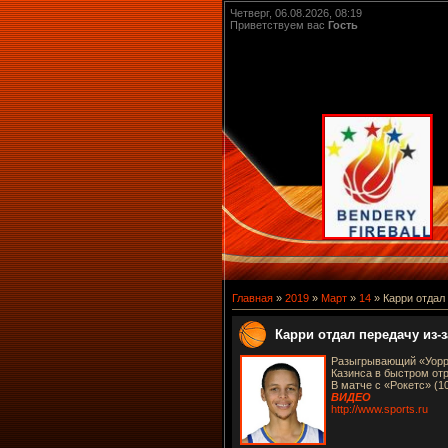
Четверг, 06.08.2026, 08:19
Приветствуем вас
Гость
Главная
»
2019
»
Март
»
14
» Карри отдал
Карри отдал передачу из-
Разыгрывающий «Уорри
Казинса в быстром от
В матче с «Рокетс» (10
ВИДЕО
http://www.sports.ru