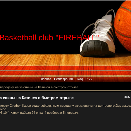
Basketball club "FIREBALL"
Главная
|
Регистрация
|
Вход
|
RSS
 передачу из-за спины на Казинса в быстром отрыве
за спины на Казинса в быстром отрыве
08:37
орз» Стефен Карри отдал эффектную передачу из-за спины на центрового Демаркус
рыве.
6:104) Карри набрал 24 очка, 4 подбора и 5 передач.