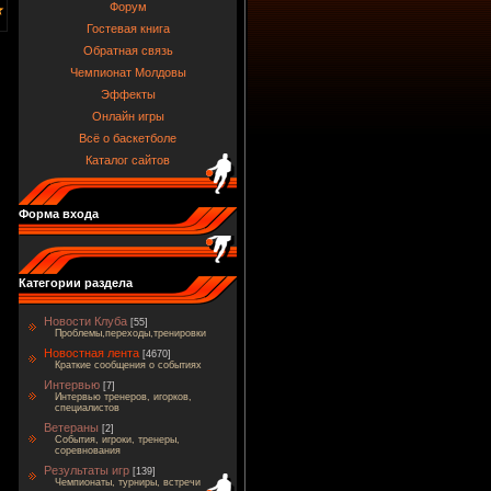
Форум
Гостевая книга
Обратная связь
Чемпионат Молдовы
Эффекты
Онлайн игры
Всё о баскетболе
Каталог сайтов
Форма входа
Категории раздела
Новости Клуба
[55]
Проблемы,переходы,тренировки
Новостная лента
[4670]
Краткие сообщения о событиях
Интервью
[7]
Интервью тренеров, игорков,
специалистов
Ветераны
[2]
События, игроки, тренеры,
соревнования
Результаты игр
[139]
Чемпионаты, турниры, встречи