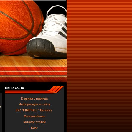
Меню сайта
Главная страница
Информация о сайте
а
BC "FIREBALL" Bendery
Фотоальбомы
Каталог статей
Блог