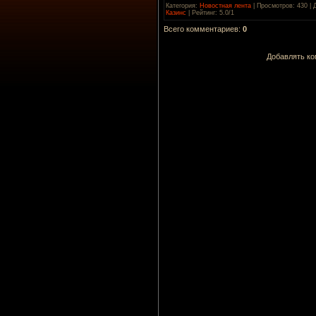
Категория
:
Новостная лента
|
Просмотров
: 430 |
Казинс
|
Рейтинг
:
5.0
/
1
Всего комментариев
:
0
Добавлять ко