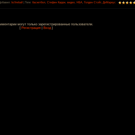
Добавил
:
bcfireball
|
Теги
:
баскетбол
,
Стефен Карри
,
видео
,
НБА
,
Голден Стэйт
,
ДеМаркус
мментарии могут только зарегистрированные пользователи.
[
Регистрация
|
Вход
]