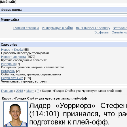
[
Мой сайт
]
Форма входа
Меню сайта
Главная страница
Информация о сайте
BC "FIREBALL" Bendery
Фотоаль
Эффекты
Онлайн иг
Categories
Новости Клуба
[55]
Проблемы,переходы,тренировки
Новостная лента
[4670]
Краткие сообщения о событиях
Интервью
[7]
Интервью тренеров, игорков, специалистов
Ветераны
[2]
События, игроки, тренеры, соревнования
Результаты игр
[139]
Чемпионаты, турниры, встречи
Главная
»
2018
»
Март
»
7
» Карри: «Голден Стэйт» уже чувствует запах плей-офф
Карри: «Голден Стэйт» уже чувствует запах плей-офф
Лидер «Уорриорз» Стефен
(114:101) признался, что р
подготовки к плей-офф.