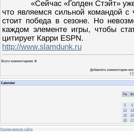
«Сейчас «Голден Стэйт» уж
что являемся сильной командой с 
стоит победа в сезоне. Но невоз
каждом элементе игры, чтобы ста
цитирует Карри ESPN.
http://www.slamdunk.ru
Всего комментариев
:
0
Добавлять комментарии могу
[
Р
Calendar
Пн
Вт
5
6
12
13
19
20
26
27
Полная версия сайта