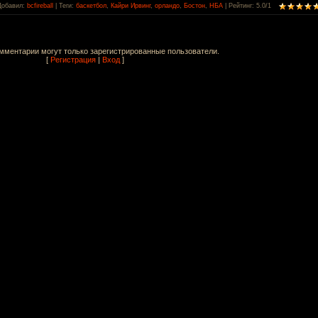
Добавил
:
bcfireball
|
Теги
:
баскетбол
,
Кайри Ирвинг
,
орландо
,
Бостон
,
НБА
|
Рейтинг
:
5.0
/
1
мментарии могут только зарегистрированные пользователи.
[
Регистрация
|
Вход
]