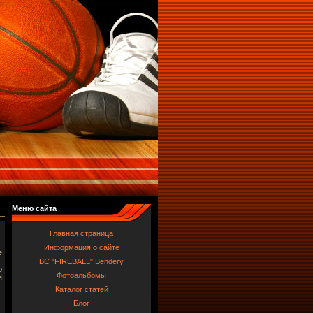
Меню сайта
Главная страница
Информация о сайте
е
BC "FIREBALL" Bendery
о
Фотоальбомы
я
Каталог статей
Блог