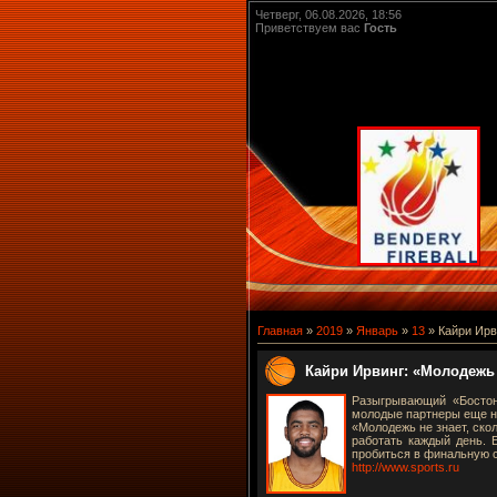
Четверг, 06.08.2026, 18:56
Приветствуем вас
Гость
Главная
»
2019
»
Январь
»
13
» Кайри Ирв
Кайри Ирвинг: «Молодежь 
Разыгрывающий «Бостон
молодые партнеры еще не
«Молодежь не знает, ско
работать каждый день. 
пробиться в финальную с
http://www.sports.ru