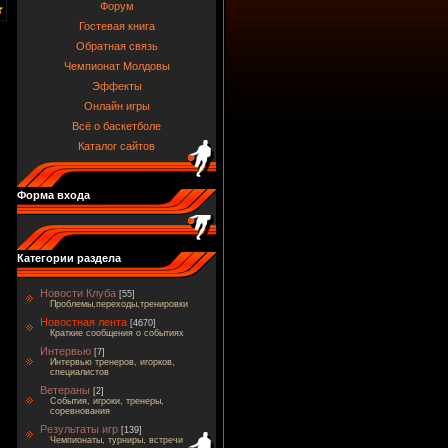
Форум
Гостевая книга
Обратная связь
Чемпионат Молдовы
Эффекты
Онлайн игры
Всё о баскетболе
Каталог сайтов
Форма входа
Категории раздела
Новости Клуба
[55]
Проблемы,переходы,тренировки
Новостная лента
[4670]
Краткие сообщения о событиях
Интервью
[7]
Интервью тренеров, игорков,
специалистов
Ветераны
[2]
События, игроки, тренеры,
соревнования
Результаты игр
[139]
Чемпионаты, турниры, встречи