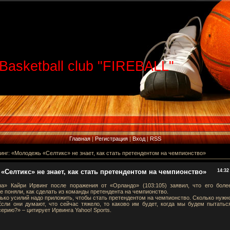
Basketball club "FIREBALL"
Главная
|
Регистрация
|
Вход
|
RSS
инг: «Молодежь «Селтикс» не знает, как стать претендентом на чемпионство»
«Селтикс» не знает, как стать претендентом на чемпионство»
14:32
а» Кайри Ирвинг после поражения от «Орландо» (103:105) заявил, что его боле
 поняли, как сделать из команды претендента на чемпионство.
лько усилий надо приложить, чтобы стать претендентом на чемпионство. Сколько нужн
Если они думают, что сейчас тяжело, то каково им будет, когда мы будем пытатьс
ерию?» – цитирует Ирвинга Yahoo! Sports.