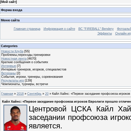
[
Мой сайт
]
Форма входа
Меню сайта
Главная страница
Информация о сайте
BC "FIREBALL" Bendery
Фотоаль
Эффекты
Онлайн иг
Categories
Новости Клуба
[55]
Проблемы,переходы,тренировки
Новостная лента
[4670]
Краткие сообщения о событиях
Интервью
[7]
Интервью тренеров, игорков, специалистов
Ветераны
[2]
События, игроки, тренеры, соревнования
Результаты игр
[139]
Чемпионаты, турниры, встречи
Главная
»
2018
»
Сентябрь
»
20
» Кайл Хайнс: «Первое заседание профсоюза игроков
Кайл Хайнс: «Первое заседание профсоюза игроков Евролиги прошло отличн
Центровой ЦСКА Кайл Хай
заседании профсоюза игроко
является.