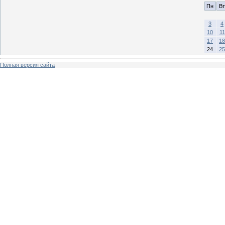
Пн
Вт
3
4
10
11
17
18
24
25
Полная версия сайта