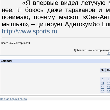
«Я впервые видел летучую 
нее. Я боюсь даже тараканов и м
понимаю, почему маскот «Сан-Ант
мышью», – цитирует Адетокумбо Eu
http://www.sports.ru
Всего комментариев
:
0
Добавлять комментарии могу
[
Р
Calendar
Пн
Вт
4
5
11
12
18
19
25
26
Полная версия сайта