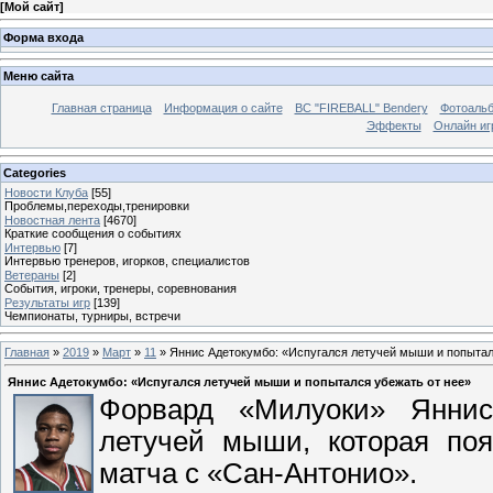
[
Мой сайт
]
Форма входа
Меню сайта
Главная страница
Информация о сайте
BC "FIREBALL" Bendery
Фотоаль
Эффекты
Онлайн иг
Categories
Новости Клуба
[55]
Проблемы,переходы,тренировки
Новостная лента
[4670]
Краткие сообщения о событиях
Интервью
[7]
Интервью тренеров, игорков, специалистов
Ветераны
[2]
События, игроки, тренеры, соревнования
Результаты игр
[139]
Чемпионаты, турниры, встречи
Главная
»
2019
»
Март
»
11
» Яннис Адетокумбо: «Испугался летучей мыши и попытал
Яннис Адетокумбо: «Испугался летучей мыши и попытался убежать от нее»
Форвард «Милуоки» Яннис
летучей мыши, которая поя
матча с «Сан-Антонио».